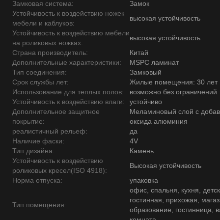
Замковая система:
Замок
Устойчивость к воздействию ножек
высокая устойчивость
мебели и каблуков:
Устойчивость к воздействию мебели
высокая устойчивость
на роликовых ножках:
Страна производитель:
Китай
Дополнительные характеристики:
MSPC ламинат
Тип соединения:
Замковый
Срок службы лет:
Жилые помещения: 30 лет
Использование для теплых полов:
возможно без ограничений
Устойчивость к воздействию влаги:
устойчиво
Дополнительное защитное
Меламиновый слой с доба
покрытие:
оксида алюминия
реалистичный рельеф:
да
Наличие фаски:
4V
Тип дизайна:
Камень
Устойчивость к воздействию
Высокая устойчивость
роликовых кресел(ISO 4918):
Норма отпуска:
упаковка
офис, спальня, кухня, детск
гостинная, прихожая, магаз
Тип помещения:
образование, гостинница, 
комната