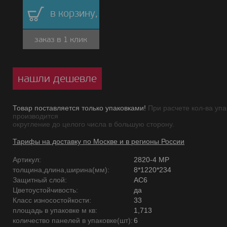
в корзину,
заказ в 1 клик
нашли дешевле
Товар поставляется только упаковками!
При расчете кол-ва упа
производится
округление до целого числа в большую сторону.
Тарифы на доставку по Москве и в регионы России
Артикул:
2820-4 MP
толщина,длина,ширина(мм):
8*1220*234
Защитный слой:
AC6
Цветоустойчивость:
да
Класс износостойкости:
33
площадь в упаковке м кв:
1,713
количество панелей в упаковке(шт):
6