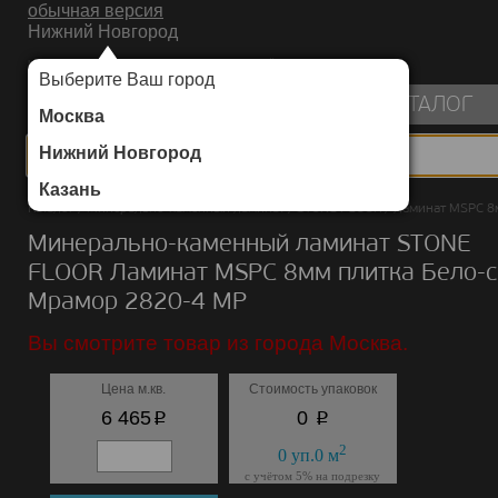
обычная версия
Нижний Новгород
ИНТЕРНЕТ-МАГАЗИН НАПОЛЬНЫХ ПОКРЫТИЙ
Выберите Ваш город
пуста
КАТАЛОГ
Москва
Нижний Новгород
Казань
Каталог
/
Минерально-каменный ламинат
/
STONE FLOOR
/
Ламинат MSPC 8
Минерально-каменный ламинат STONE
FLOOR Ламинат MSPC 8мм плитка Бело-
Мрамор 2820-4 MP
Вы смотрите товар из города Москва.
Цена м.кв.
Стоимость упаковок
p
p
6 465
0
2
0
уп.
0
м
с учётом 5% на подрезку