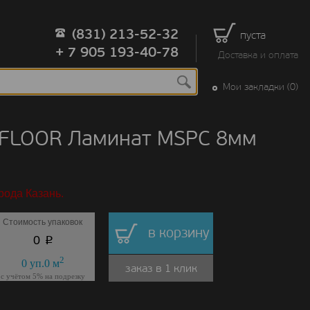
(831) 213-52-32
пуста
+ 7 905 193-40-78
Доставка и оплата
Мои закладки (0)
 FLOOR Ламинат MSPC 8мм
рода Казань.
Стоимость упаковок
в корзину
p
0
2
0
уп.
0
м
заказ в 1 клик
с учётом 5% на подрезку