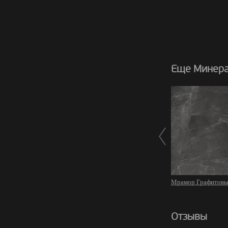
Еще Минера
Мрамор Графитовы
Отзывы