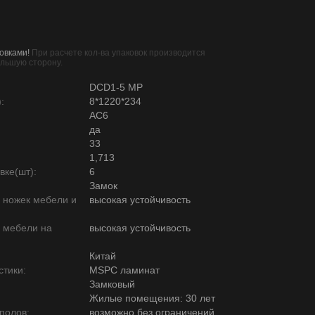
овками!
При расчете кол-ва упаковок производится
ольшую сторону.
DCD1-5 MP
:
8*1220*234
AC6
да
33
1,713
вке(шт):
6
Замок
ю ножек мебели и
высокая устойчивость
ю мебели на
высокая устойчивость
Китай
тики:
MSPC ламинат
Замковый
Жилые помещения: 30 лет
полов:
возможно без ограничений