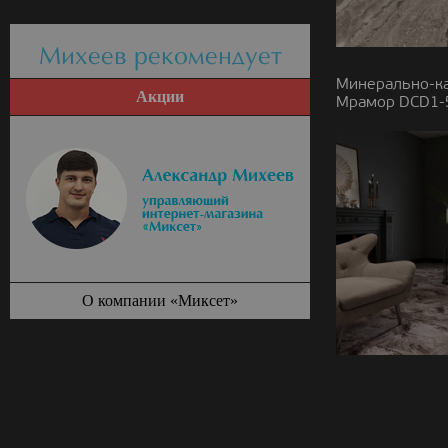
Михеев рекомендует
Минерально-к
Акции
Мрамор DCD1-5
О компании «Миксет»