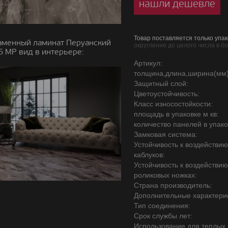
нашли дешевле
Товар поставляется только упак
аменный ламинат Перуанский
округление до целого числа в б
 MP вид в интерьере:
Артикул:
толщина,длина,ширина(мм)
Защитный слой:
Цветоустойчивость:
Класс износостойкости:
площадь в упаковке м кв:
количество панелей в упако
Замковая система:
Устойчивость к воздействи
каблуков:
Устойчивость к воздействи
роликовых ножках:
Страна производитель:
Дополнительные характерис
Тип соединения:
Срок службы лет:
Использование для теплых 