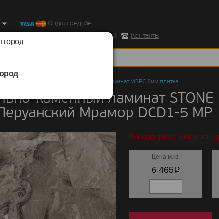
Оплата онлайн
ород, Ул. Республиканская д.43 корпус 3
Контакты
 город
ород
но-каменный ламинат
/
STONE FLOOR
/
Ламинат MSPC 8мм плитка
льно-каменный ламинат STONE
 Перуанский Мрамор DCD1-5 MP
Вы смотрите товар из го
Цена м.кв.
p
6 465