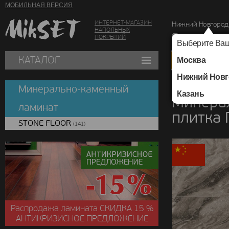
МОБИЛЬНАЯ ВЕРСИЯ
ИНТЕРНЕТ-МАГАЗИН
Нижний Новгород
НАПОЛЬНЫХ
г. Нижний Новг
ПОКРЫТИЙ
Выберите Ваш
КАТАЛОГ
Москва
Нижний Новг
Каталог
/
Минераль
Минерально-каменный
Казань
Минера
ламинат
плитка
STONE FLOOR
(141)
Распродажа ламината
СКИДКА
15 %
АНТИКРИЗИСНОЕ ПРЕДЛОЖЕНИЕ