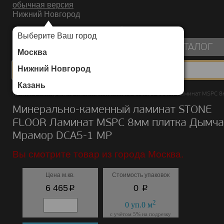
обычная версия
Нижний Новгород
ИНТЕРНЕТ-МАГАЗИН НАПОЛЬНЫХ ПОКРЫТИЙ
Выберите Ваш город
пуста
КАТАЛОГ
Москва
Нижний Новгород
Казань
Каталог
/
Минерально-каменный ламинат
/
STONE FLOOR
/
Ламинат MSPC 8
Минерально-каменный ламинат STONE
FLOOR Ламинат MSPC 8мм плитка Дымч
Мрамор DCA5-1 MP
Вы смотрите товар из города Москва.
Цена м.кв.
Стоимость упаковок
p
p
6 465
0
2
0
уп.
0
м
с учётом 5% на подрезку