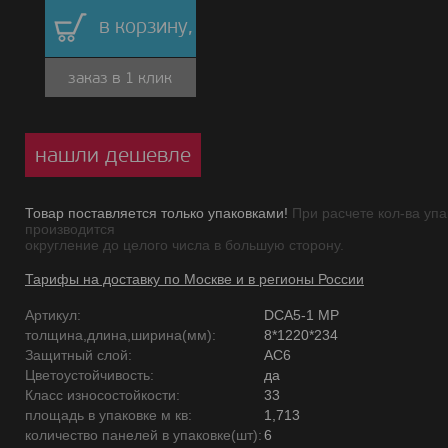
в корзину,
заказ в 1 клик
нашли дешевле
Товар поставляется только упаковками!
При расчете кол-ва упа
производится
округление до целого числа в большую сторону.
Тарифы на доставку по Москве и в регионы России
Артикул:
DCA5-1 MP
толщина,длина,ширина(мм):
8*1220*234
Защитный слой:
AC6
Цветоустойчивость:
да
Класс износостойкости:
33
площадь в упаковке м кв:
1,713
количество панелей в упаковке(шт):
6