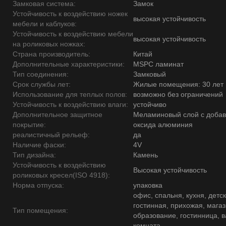
Замковая система:
Замок
Устойчивость к воздействию ножек
высокая устойчивость
мебели и каблуков:
Устойчивость к воздействию мебели
высокая устойчивость
на роликовых ножках:
Страна производитель:
Китай
Дополнительные характеристики:
MSPC ламинат
Тип соединения:
Замковый
Срок службы лет:
Жилые помещения: 30 лет
Использование для теплых полов:
возможно без ограничений
Устойчивость к воздействию влаги:
устойчиво
Дополнительное защитное
Меламиновый слой с доба
покрытие:
оксида алюминия
реалистичный рельеф:
да
Наличие фаски:
4V
Тип дизайна:
Камень
Устойчивость к воздействию
Высокая устойчивость
роликовых кресел(ISO 4918):
Норма отпуска:
упаковка
офис, спальня, кухня, детск
гостинная, прихожая, магаз
Тип помещения:
образование, гостинница, 
комната