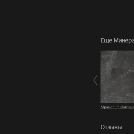
Еще Минера
Мрамор Графитовы
Отзывы