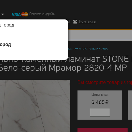
Оплата онлайн
ород, Ул. Республиканская д.43 корпус 3
Контакты
 город
ород
но-каменный ламинат
/
STONE FLOOR
/
Ламинат MSPC 8мм плитка
льно-каменный ламинат STONE
Бело-серый Мрамор 2820-4 MP
Вы смотрите товар из го
Цена м.кв.
p
6 465