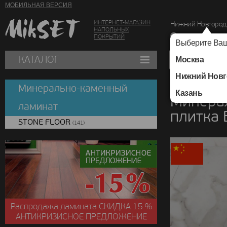
МОБИЛЬНАЯ ВЕРСИЯ
ИНТЕРНЕТ-МАГАЗИН
Нижний Новгород
НАПОЛЬНЫХ
г. Нижний Новг
ПОКРЫТИЙ
Выберите Ваш
КАТАЛОГ
Москва
Нижний Новг
Каталог
/
Минераль
Минерально-каменный
Казань
Минера
ламинат
плитка 
STONE FLOOR
(141)
Распродажа ламината
СКИДКА
15 %
АНТИКРИЗИСНОЕ ПРЕДЛОЖЕНИЕ