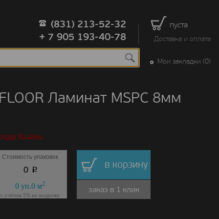
(831) 213-52-32
пуста
+ 7 905 193-40-78
Доставка и оплата
Мои закладки (0)
 FLOOR Ламинат MSPC 8мм
рода Казань.
Стоимость упаковок
в корзину
p
0
2
0
уп.
0
м
заказ в 1 клик
с учётом 5% на подрезку