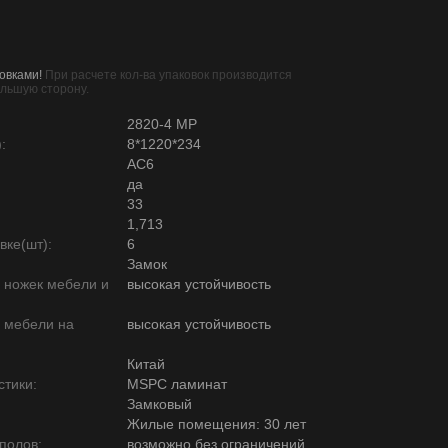
овками!
При расчете кол-ва упаковок производится
ольшую сторону.
2820-4 MP
:
8*1220*234
AC6
да
33
1,713
вке(шт):
6
Замок
ю ножек мебели и
высокая устойчивость
ю мебели на
высокая устойчивость
Китай
тики:
MSPC ламинат
Замковый
Жилые помещения: 30 лет
полов:
возможно без ограничений