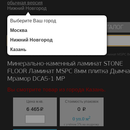
обычная версия
Нижний Новгород
ИНТЕРНЕТ-МАГАЗИН НАПОЛЬНЫХ ПОКРЫТИЙ
Выберите Ваш город
пуста
КАТАЛОГ
Москва
Нижний Новгород
Казань
Каталог
/
Минерально-каменный ламинат
/
STONE FLOOR
/
Ламинат MSPC 8
Минерально-каменный ламинат STONE
FLOOR Ламинат MSPC 8мм плитка Дымч
Мрамор DCA5-1 MP
Вы смотрите товар из города Казань.
Цена м.кв.
Стоимость упаковок
p
p
6 465
0
2
0
уп.
0
м
с учётом 5% на подрезку