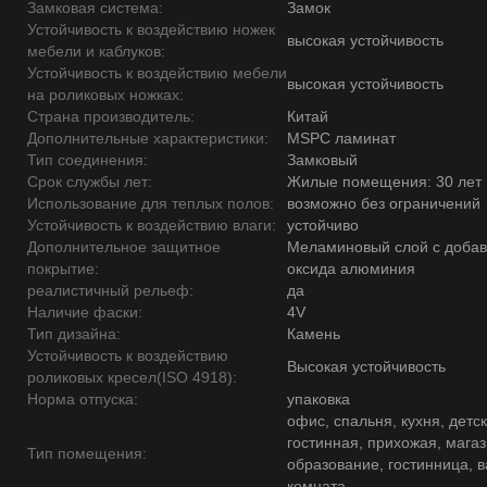
Замковая система:
Замок
Устойчивость к воздействию ножек
высокая устойчивость
мебели и каблуков:
Устойчивость к воздействию мебели
высокая устойчивость
на роликовых ножках:
Страна производитель:
Китай
Дополнительные характеристики:
MSPC ламинат
Тип соединения:
Замковый
Срок службы лет:
Жилые помещения: 30 лет
Использование для теплых полов:
возможно без ограничений
Устойчивость к воздействию влаги:
устойчиво
Дополнительное защитное
Меламиновый слой с доба
покрытие:
оксида алюминия
реалистичный рельеф:
да
Наличие фаски:
4V
Тип дизайна:
Камень
Устойчивость к воздействию
Высокая устойчивость
роликовых кресел(ISO 4918):
Норма отпуска:
упаковка
офис, спальня, кухня, детск
гостинная, прихожая, магаз
Тип помещения:
образование, гостинница, 
комната