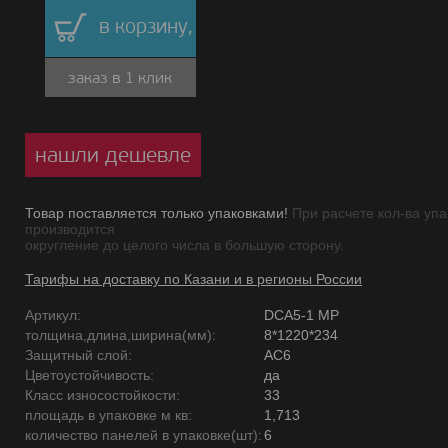
в корзину,
заказ в 1 клик
нашли дешевле
Товар поставляется только упаковками!
При расчете кол-ва упа
производится
округление до целого числа в большую сторону.
Тарифы на доставку по Казани и в регионы России
Артикул:
DCA5-1 MP
толщина,длина,ширина(мм):
8*1220*234
Защитный слой:
AC6
Цветоустойчивость:
да
Класс износостойкости:
33
площадь в упаковке м кв:
1,713
количество панелей в упаковке(шт):
6