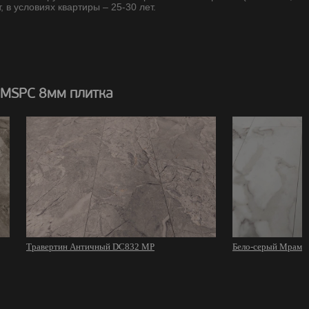
, в условиях квартиры – 25-30 лет.
 MSPC 8мм плитка
Травертин Античный DC832 MP
Бело-серый Мрамо