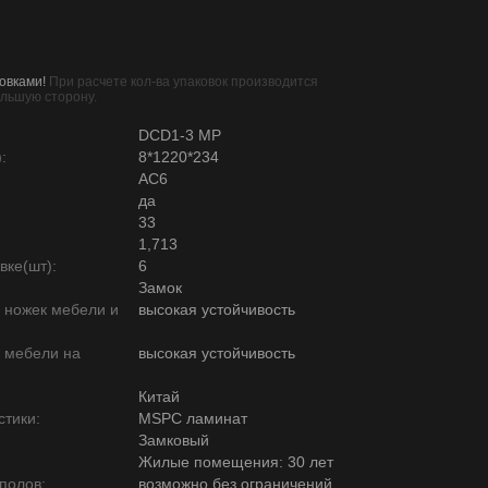
овками!
При расчете кол-ва упаковок производится
ольшую сторону.
DCD1-3 MP
:
8*1220*234
AC6
да
33
1,713
вке(шт):
6
Замок
ю ножек мебели и
высокая устойчивость
ю мебели на
высокая устойчивость
Китай
тики:
MSPC ламинат
Замковый
Жилые помещения: 30 лет
полов:
возможно без ограничений