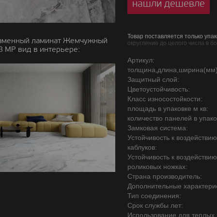
нашли дешевле
Товар поставляется только упак
аменный ламинат Жемчужный
округление до целого числа в б
 MP вид в интерьере:
Артикул:
толщина,длина,ширина(мм)
Защитный слой:
Цветоустойчивость:
Класс износостойкости:
площадь в упаковке м кв:
количество панелей в упако
Замковая система:
Устойчивость к воздействи
каблуков:
Устойчивость к воздействи
роликовых ножках:
Страна производитель:
Дополнительные характерис
Тип соединения:
Срок службы лет:
Использование для теплых 