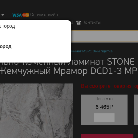
Оплата онлайн
ород, Ул. Республиканская д.43 корпус 3
Контакты
 город
ород
но-каменный ламинат
/
STONE FLOOR
/
Ламинат MSPC 8мм плитка
льно-каменный ламинат STONE
 Жемчужный Мрамор DCD1-3 MP
Вы смотрите товар из го
Цена м.кв.
p
6 465