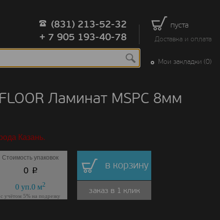
(831) 213-52-32
пуста
+ 7 905 193-40-78
Доставка и оплата
Мои закладки (0)
 FLOOR Ламинат MSPC 8мм
рода Казань.
Стоимость упаковок
в корзину
p
0
2
0
уп.
0
м
заказ в 1 клик
с учётом 5% на подрезку