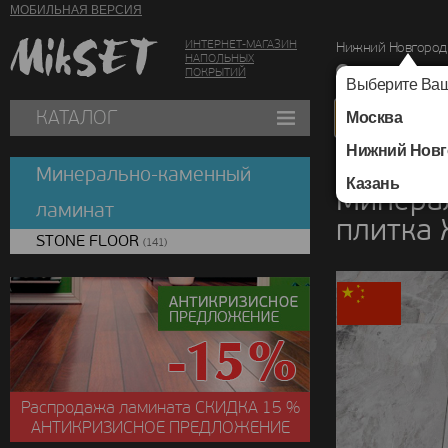
МОБИЛЬНАЯ ВЕРСИЯ
ИНТЕРНЕТ-МАГАЗИН
Нижний Новгород
НАПОЛЬНЫХ
г. Нижний Новг
ПОКРЫТИЙ
Выберите Ваш
КАТАЛОГ
Москва
Нижний Новг
Каталог
/
Минераль
Минерально-каменный
Казань
Минера
ламинат
плитка
STONE FLOOR
(141)
Распродажа ламината
СКИДКА
15 %
АНТИКРИЗИСНОЕ ПРЕДЛОЖЕНИЕ