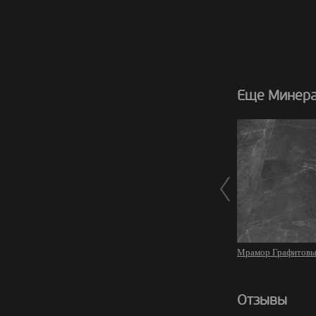
Еще Минера
Мрамор Графитовы
Отзывы