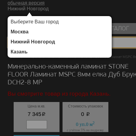
обычная версия
Нижний Новгород
ИНТЕРНЕТ-МАГАЗИН НАПОЛЬНЫХ ПОКРЫТИЙ
Выберите Ваш город
пуста
КАТАЛОГ
Москва
Нижний Новгород
Казань
Каталог
/
Минерально-каменный ламинат
/
STONE FLOOR
/
Ламинат MSPC 8
Минерально-каменный ламинат STONE
FLOOR Ламинат MSPC 8мм елка Дуб Бру
DCH2-8 MР
Вы смотрите товар из города Казань.
Цена м.кв.
Стоимость упаковок
p
p
7 345
0
2
0
уп.
0
м
с учётом 5% на подрезку