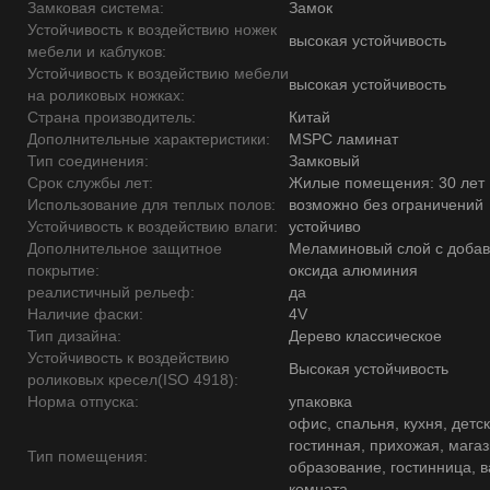
Замковая система:
Замок
Устойчивость к воздействию ножек
высокая устойчивость
мебели и каблуков:
Устойчивость к воздействию мебели
высокая устойчивость
на роликовых ножках:
Страна производитель:
Китай
Дополнительные характеристики:
MSPC ламинат
Тип соединения:
Замковый
Срок службы лет:
Жилые помещения: 30 лет
Использование для теплых полов:
возможно без ограничений
Устойчивость к воздействию влаги:
устойчиво
Дополнительное защитное
Меламиновый слой с доба
покрытие:
оксида алюминия
реалистичный рельеф:
да
Наличие фаски:
4V
Тип дизайна:
Дерево классическое
Устойчивость к воздействию
Высокая устойчивость
роликовых кресел(ISO 4918):
Норма отпуска:
упаковка
офис, спальня, кухня, детск
гостинная, прихожая, магаз
Тип помещения:
образование, гостинница, 
комната