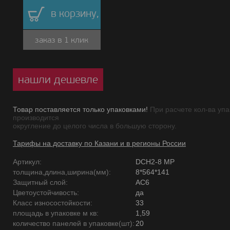
в корзину,
заказ в 1 клик
нашли дешевле
Товар поставляется только упаковками!
При расчете кол-ва упа
производится
округление до целого числа в большую сторону.
Тарифы на доставку по Казани и в регионы России
Артикул:
DCH2-8 MР
толщина,длина,ширина(мм):
8*564*141
Защитный слой:
AC6
Цветоустойчивость:
да
Класс износостойкости:
33
площадь в упаковке м кв:
1,59
количество панелей в упаковке(шт):
20