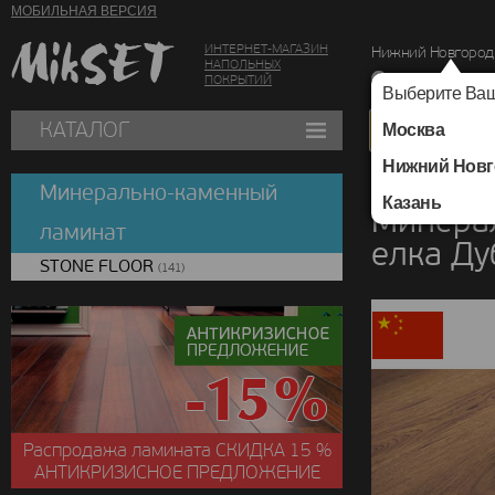
МОБИЛЬНАЯ ВЕРСИЯ
ИНТЕРНЕТ-МАГАЗИН
Нижний Новгород
НАПОЛЬНЫХ
г. Нижний Новг
ПОКРЫТИЙ
Выберите Ваш
КАТАЛОГ
Москва
Нижний Новг
Каталог
/
Минераль
Минерально-каменный
Казань
Минера
ламинат
елка Д
STONE FLOOR
(141)
Распродажа ламината
СКИДКА
15 %
АНТИКРИЗИСНОЕ ПРЕДЛОЖЕНИЕ