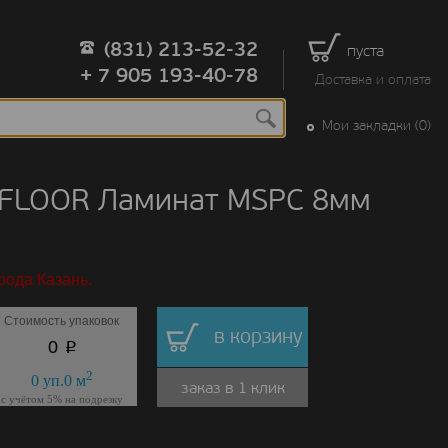
(831) 213-52-32
пуста
+ 7 905 193-40-78
Доставка и оплата
Мои закладки (0)
 FLOOR Ламинат MSPC 8мм
рода Казань.
Стоимость упаковок
в корзину
p
0
2
0
уп.
0
м
заказ в 1 клик
с учётом 5% на подрезку