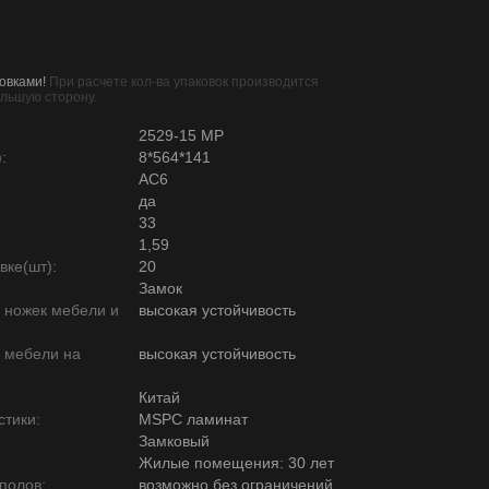
овками!
При расчете кол-ва упаковок производится
ольшую сторону.
2529-15 MР
:
8*564*141
AC6
да
33
1,59
вке(шт):
20
Замок
ю ножек мебели и
высокая устойчивость
ю мебели на
высокая устойчивость
Китай
тики:
MSPC ламинат
Замковый
Жилые помещения: 30 лет
полов:
возможно без ограничений