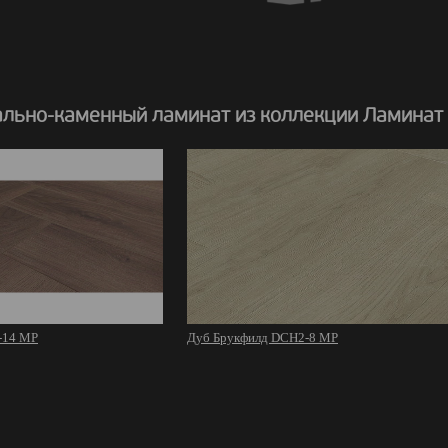
льно-каменный ламинат из коллекции Ламинат
-14 MР
Дуб Брукфилд DCH2-8 MР