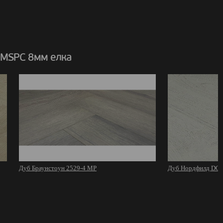
 MSPC 8мм елка
Дуб Браунстоун 2529-4 MР
Дуб Нордфилд DCF