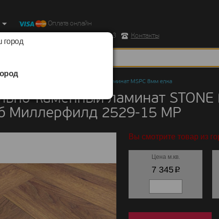
Оплата онлайн
ород, Ул. Республиканская д.43 корпус 3
Контакты
 город
ород
но-каменный ламинат
/
STONE FLOOR
/
Ламинат MSPC 8мм елка
льно-каменный ламинат STONE
уб Миллерфилд 2529-15 MР
Вы смотрите товар из го
Цена м.кв.
p
7 345