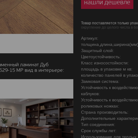
нашли дешевле
Товар поставляется только упак
округление до целого числа в б
Артикул:
толщина,длина,ширина(мм)
Защитный слой:
Цветоустойчивость:
Класс износостойкости:
аменный ламинат Дуб
площадь в упаковке м кв:
29-15 MР вид в интерьере:
количество панелей в упако
Замковая система:
Устойчивость к воздействи
каблуков:
Устойчивость к воздействи
роликовых ножках:
Страна производитель:
Дополнительные характерис
Тип соединения:
Срок службы лет:
Использование для теплых 