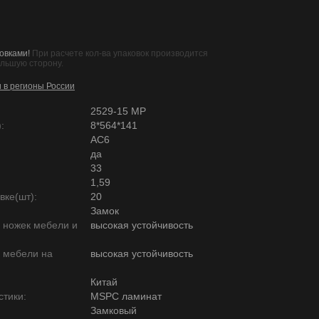
овками!
При расчете кол-ва упаковок производится
ольшую сторону.
и в регионы России
2529-15 MР
:
8*564*141
AC6
да
33
1,59
вке(шт):
20
Замок
ю ножек мебели и
высокая устойчивость
ю мебели на
высокая устойчивость
Китай
тики:
MSPC ламинат
Замковый