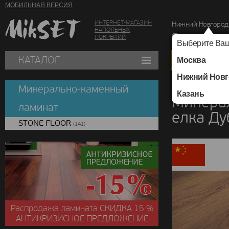
МОБИЛЬНАЯ ВЕРСИЯ
ИНТЕРНЕТ-МАГАЗИН
Нижний Новгород
НАПОЛЬНЫХ
г. Нижний Новг
ПОКРЫТИЙ
Выберите Ваш
КАТАЛОГ
Москва
Нижний Новг
Каталог
/
Минераль
Минерально-каменный
Казань
Минера
ламинат
елка Д
STONE FLOOR
(141)
Распродажа ламината
СКИДКА
15 %
АНТИКРИЗИСНОЕ ПРЕДЛОЖЕНИЕ