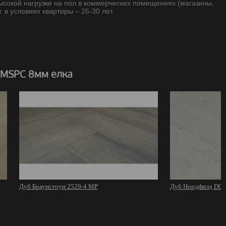
высокой нагрузке на пол в коммерческих помещениях (магазины,
, в условиях квартиры – 25-30 лет.
 MSPC 8мм елка
Дуб Браунстоун 2529-4 MР
Дуб Нордфилд DCF