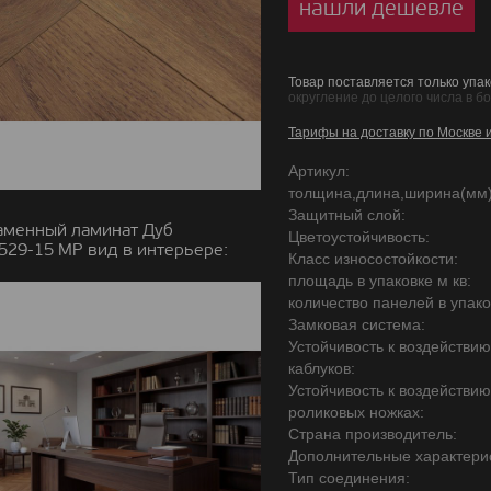
нашли дешевле
Товар поставляется только упак
округление до целого числа в б
Тарифы на доставку по Москве 
Артикул:
толщина,длина,ширина(мм)
Защитный слой:
аменный ламинат Дуб
Цветоустойчивость:
29-15 MР вид в интерьере:
Класс износостойкости:
площадь в упаковке м кв:
количество панелей в упако
Замковая система:
Устойчивость к воздействи
каблуков:
Устойчивость к воздействи
роликовых ножках:
Страна производитель:
Дополнительные характерис
Тип соединения: