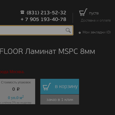
(831) 213-52-32
пуста
+ 7 905 193-40-78
Доставка и оплата
Мои закладки (0)
 FLOOR Ламинат MSPC 8мм
рода Москва.
Стоимость упаковок
в корзину
p
0
2
0
уп.
0
м
заказ в 1 клик
с учётом 5% на подрезку