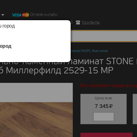
Оплата онлайн
ород, Ул. Республиканская д.43 корпус 3
Контакты
 город
ород
но-каменный ламинат
/
STONE FLOOR
/
Ламинат MSPC 8мм елка
льно-каменный ламинат STONE
уб Миллерфилд 2529-15 MР
Вы смотрите товар из го
Цена м.кв.
p
7 345