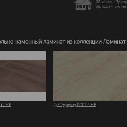
33 класс - При 
офисы) – 5-6 лет
льно-каменный ламинат из коллекции Ламинат
-14 MР
Дуб Брукфилд DCH2-8 MР