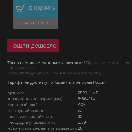
в корзину,
заказ в 1 клик
нашли дешевле
Товар поставляется только упаковками!
При расчете кол-ва упа
производится
округление до целого числа в большую сторону.
Тарифы на доставку по Казани и в регионы России
Артикул:
2529-1 MР
толщина,длина,ширина(мм):
8*564*141
Защитный слой:
AC6
Цветоустойчивость:
да
Класс износостойкости:
33
площадь в упаковке м кв:
1,59
количество панелей в упаковке(шт):
20