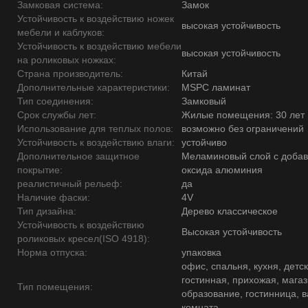
Замковая система:
Замок
Устойчивость к воздействию ножек
высокая устойчивость
мебели и каблуков:
Устойчивость к воздействию мебели
высокая устойчивость
на роликовых ножках:
Страна производитель:
Китай
Дополнительные характеристики:
MSPC ламинат
Тип соединения:
Замковый
Срок службы лет:
Жилые помещения: 30 лет
Использование для теплых полов:
возможно без ограничений
Устойчивость к воздействию влаги:
устойчиво
Дополнительное защитное
Меламиновый слой с доба
покрытие:
оксида алюминия
реалистичный рельеф:
да
Наличие фаски:
4V
Тип дизайна:
Дерево классическое
Устойчивость к воздействию
Высокая устойчивость
роликовых кресел(ISO 4918):
Норма отпуска:
упаковка
офис, спальня, кухня, детск
гостинная, прихожая, магаз
Тип помещения:
образование, гостинница, 
комната