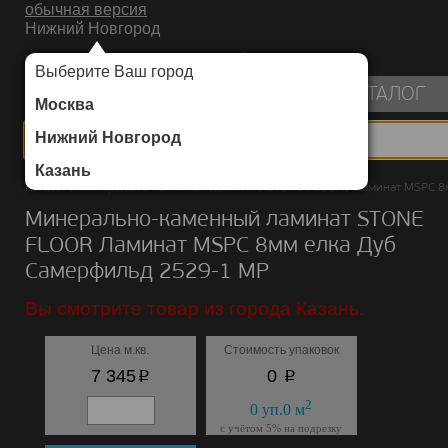
обычная версия
Нижний Новгород
ИНТЕРНЕТ-МАГАЗИН НАПОЛЬНЫХ ПОКРЫТИЙ
Выберите Ваш город
пуста
КАТАЛОГ
Москва
Нижний Новгород
Казань
Каталог
/
Минерально-каменный ламинат
/
STONE FLOOR
/
Ламинат MSPC 8
Минерально-каменный ламинат STONE
FLOOR Ламинат MSPC 8мм елка Дуб
Самерфильд 2529-1 MР
Вы смотрите товар из города Казань.
Цена м.кв.
Стоимость упаковок
p
p
7 345
0
2
0
уп.
0
м
с учётом 5% на подрезку