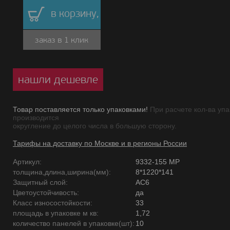
в корзину,
заказ в 1 клик
нашли дешевле
Товар поставляется только упаковками!
При расчете кол-ва упа
производится
округление до целого числа в большую сторону.
Тарифы на доставку по Москве и в регионы России
Артикул:
9332-155 MР
толщина,длина,ширина(мм):
8*1220*141
Защитный слой:
AC6
Цветоустойчивость:
да
Класс износостойкости:
33
площадь в упаковке м кв:
1,72
количество панелей в упаковке(шт):
10