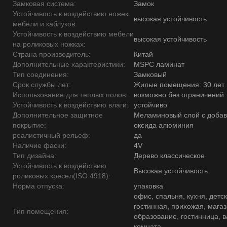
Замковая система:
Замок
Устойчивость к воздействию ножек
высокая устойчивость
мебели и каблуков:
Устойчивость к воздействию мебели
высокая устойчивость
на роликовых ножках:
Страна производитель:
Китай
Дополнительные характеристики:
MSPC ламинат
Тип соединения:
Замковый
Срок службы лет:
Жилые помещения: 30 лет
Использование для теплых полов:
возможно без ограничений
Устойчивость к воздействию влаги:
устойчиво
Дополнительное защитное
Меламиновый слой с доба
покрытие:
оксида алюминия
реалистичный рельеф:
да
Наличие фаски:
4V
Тип дизайна:
Дерево классическое
Устойчивость к воздействию
Высокая устойчивость
роликовых кресел(ISO 4918):
Норма отпуска:
упаковка
офис, спальня, кухня, детск
гостинная, прихожая, магаз
Тип помещения:
образование, гостинница, 
комната