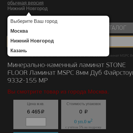
обычная версия
Нижний Новгород
ИНТЕРНЕТ-МАГАЗИН НАПОЛЬНЫХ ПОКРЫТИЙ
Выберите Ваш город
пуста
КАТАЛОГ
Москва
Нижний Новгород
Казань
Каталог
/
Минерально-каменный ламинат
/
STONE FLOOR
/
Ламинат MSPC 8
Минерально-каменный ламинат STONE
FLOOR Ламинат MSPC 8мм Дуб Файрстоу
9332-155 MР
Вы смотрите товар из города Москва.
Цена м.кв.
Стоимость упаковок
p
p
6 465
0
2
0
уп.
0
м
с учётом 5% на подрезку