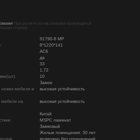
овками!
При расчете кол-ва упаковок производится
ольшую сторону.
91790-8 MР
:
8*1220*141
AC6
да
33
1,72
вке(шт):
10
Замок
ю ножек мебели и
высокая устойчивость
ю мебели на
высокая устойчивость
Китай
тики:
MSPC ламинат
Замковый
Жилые помещения: 30 лет
полов:
возможно без ограничений