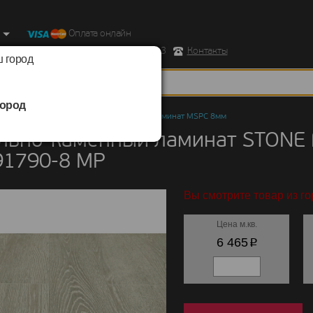
Оплата онлайн
ород, Ул. Республиканская д.43 корпус 3
Контакты
 город
ород
но-каменный ламинат
/
STONE FLOOR
/
Ламинат MSPC 8мм
льно-каменный ламинат STONE
91790-8 MР
Вы смотрите товар из го
Цена м.кв.
p
6 465