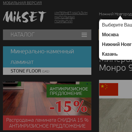
МОБИЛЬНАЯ ВЕРСИЯ
ИНТЕРНЕТ-МАГАЗИН
Нижний Новгород
НАПОЛЬНЫХ
г. Нижний Новг
ПОКРЫТИЙ
Выберите Ваш
КАТАЛОГ
Москва
Нижний Новг
Каталог
/
Минераль
Минерально-каменный
Казань
Минера
ламинат
Монро 
STONE FLOOR
(141)
Распродажа ламината
СКИДКА
15 %
АНТИКРИЗИСНОЕ ПРЕДЛОЖЕНИЕ