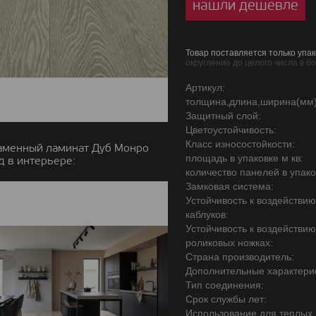
нашли дешевле
Товар поставляется только упак
округление до целого числа в б
Артикул:
толщина,длина,ширина(мм)
Защитный слой:
Цветоустойчивость:
Класс износостойкости:
аменный ламинат Дуб Монро
площадь в упаковке м кв:
д в интерьере:
количество панелей в упако
Замковая система:
Устойчивость к воздействи
каблуков:
Устойчивость к воздействи
роликовых ножках:
Страна производитель:
Дополнительные характерис
Тип соединения:
Срок службы лет:
Использование для теплых 