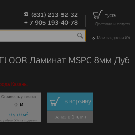
(831) 213-52-32
пуста
+ 7 905 193-40-78
Доставка и оплата
Мои закладки (0)
 FLOOR Ламинат MSPC 8мм Дуб
рода Казань.
Стоимость упаковок
в корзину
p
0
2
0
уп.
0
м
заказ в 1 клик
с учётом 5% на подрезку