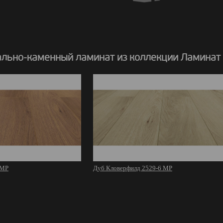
льно-каменный ламинат из коллекции Ламинат
 MР
Дуб Кловерфилд 2529-6 MР