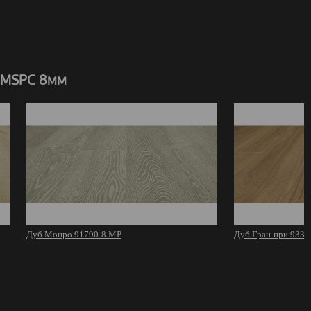
 MSPC 8мм
Дуб Монро 91790-8 MР
Дуб Гран-при 9332