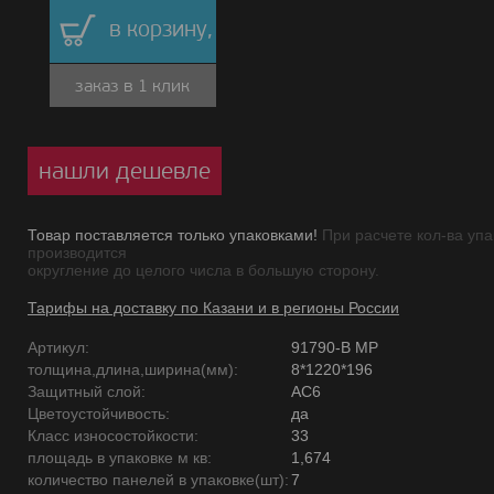
в корзину,
заказ в 1 клик
нашли дешевле
Товар поставляется только упаковками!
При расчете кол-ва упа
производится
округление до целого числа в большую сторону.
Тарифы на доставку по Казани и в регионы России
Артикул:
91790-B MP
толщина,длина,ширина(мм):
8*1220*196
Защитный слой:
AC6
Цветоустойчивость:
да
Класс износостойкости:
33
площадь в упаковке м кв:
1,674
количество панелей в упаковке(шт):
7