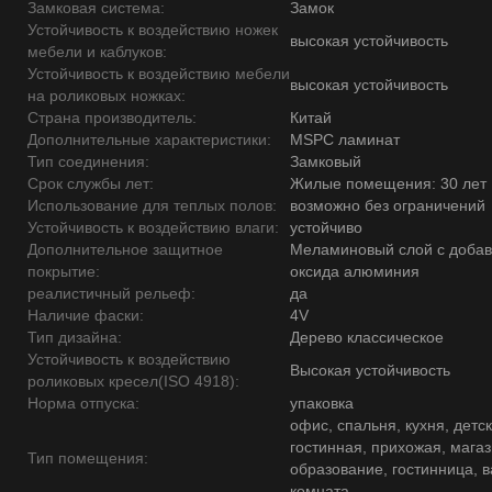
Замковая система:
Замок
Устойчивость к воздействию ножек
высокая устойчивость
мебели и каблуков:
Устойчивость к воздействию мебели
высокая устойчивость
на роликовых ножках:
Страна производитель:
Китай
Дополнительные характеристики:
MSPC ламинат
Тип соединения:
Замковый
Срок службы лет:
Жилые помещения: 30 лет
Использование для теплых полов:
возможно без ограничений
Устойчивость к воздействию влаги:
устойчиво
Дополнительное защитное
Меламиновый слой с доба
покрытие:
оксида алюминия
реалистичный рельеф:
да
Наличие фаски:
4V
Тип дизайна:
Дерево классическое
Устойчивость к воздействию
Высокая устойчивость
роликовых кресел(ISO 4918):
Норма отпуска:
упаковка
офис, спальня, кухня, детск
гостинная, прихожая, магаз
Тип помещения:
образование, гостинница, 
комната