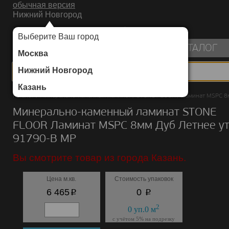
обычная версия
Нижний Новгород
ИНТЕРНЕТ-МАГАЗИН НАПОЛЬНЫХ ПОКРЫТИЙ
Выберите Ваш город
пуста
КАТАЛОГ
Москва
Нижний Новгород
Казань
Каталог
/
Минерально-каменный ламинат
/
STONE FLOOR
/
Ламинат MSPC 8
Минерально-каменный ламинат STONE
FLOOR Ламинат MSPC 8мм Дуб Летнее у
91790-B MP
Вы смотрите товар из города Казань.
Цена м.кв.
Стоимость упаковок
p
p
6 465
0
2
0
уп.
0
м
с учётом 5% на подрезку