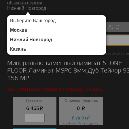
обычная версия
Нижний Новгород
ИНТЕРНЕТ-МАГАЗИН НАПОЛЬНЫХ ПОКРЫТИЙ
Выберите Ваш город
пуста
КАТАЛОГ
Москва
Нижний Новгород
Казань
Каталог
/
Минерально-каменный ламинат
/
STONE FLOOR
/
Ламинат MSPC 8
Минерально-каменный ламинат STONE
FLOOR Ламинат MSPC 8мм Дуб Тейлор 9
156 MР
Вы смотрите товар из города Казань.
Цена м.кв.
Стоимость упаковок
p
p
6 465
0
2
0
уп.
0
м
с учётом 5% на подрезку