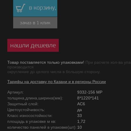
в корзину,
заказ в 1 клик
нашли дешевле
Товар поставляется только упаковками!
При расчете кол-ва упа
производится
округление до целого числа в большую сторону.
Тарифы на доставку по Казани и в регионы России
Артикул:
9332-156 MР
толщина,длина,ширина(мм):
8*1220*141
Защитный слой:
AC6
Цветоустойчивость:
да
Класс износостойкости:
33
площадь в упаковке м кв:
1,72
количество панелей в упаковке(шт):
10