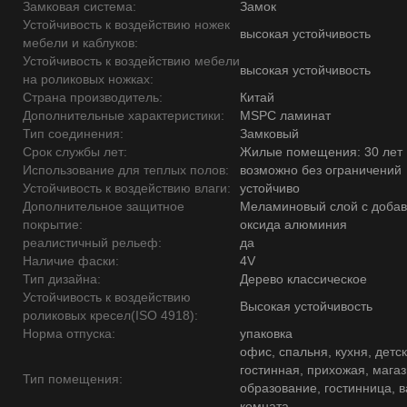
Замковая система:
Замок
Устойчивость к воздействию ножек
высокая устойчивость
мебели и каблуков:
Устойчивость к воздействию мебели
высокая устойчивость
на роликовых ножках:
Страна производитель:
Китай
Дополнительные характеристики:
MSPC ламинат
Тип соединения:
Замковый
Срок службы лет:
Жилые помещения: 30 лет
Использование для теплых полов:
возможно без ограничений
Устойчивость к воздействию влаги:
устойчиво
Дополнительное защитное
Меламиновый слой с доба
покрытие:
оксида алюминия
реалистичный рельеф:
да
Наличие фаски:
4V
Тип дизайна:
Дерево классическое
Устойчивость к воздействию
Высокая устойчивость
роликовых кресел(ISO 4918):
Норма отпуска:
упаковка
офис, спальня, кухня, детск
гостинная, прихожая, магаз
Тип помещения:
образование, гостинница, 
комната