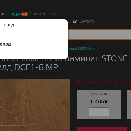
Оплата онлайн
ород, Ул. Республиканская д.43 корпус 3
Контакты
 город
ород
но-каменный ламинат
/
STONE FLOOR
/
Ламинат MSPC 8мм
льно-каменный ламинат STONE
илд DCF1-6 MР
Вы смотрите товар из го
Цена м.кв.
p
6 465