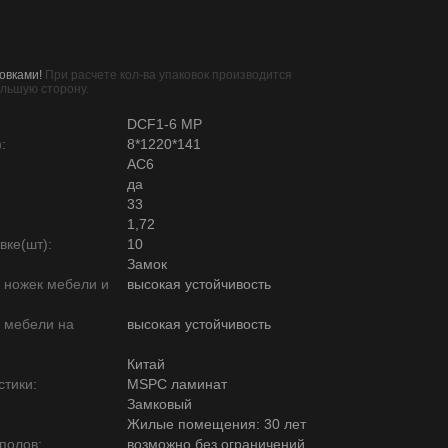
овками!
При расчете кол-ва упаковок производится
ольшую сторону.
DCF1-6 MР
:
8*1220*141
AC6
да
33
1,72
вке(шт):
10
Замок
ю ножек мебели и
высокая устойчивость
ю мебели на
высокая устойчивость
Китай
тики:
MSPC ламинат
Замковый
Жилые помещения: 30 лет
полов:
возможно без ограничений