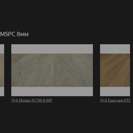
 MSPC 8мм
Дуб Монро 91790-8 MР
Дуб Гран-при 9332