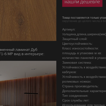
нашли дешевле
Товар поставляется только упак
округление до целого числа в б
Артикул:
толщина,длина,ширина(мм)
Защитный слой:
Цветоустойчивость:
Класс износостойкости:
аменный ламинат Дуб
площадь в упаковке м кв:
1-6 MР вид в интерьере:
количество панелей в упако
Замковая система:
Устойчивость к воздействи
каблуков:
Устойчивость к воздействи
роликовых ножках:
Страна производитель:
Дополнительные характерис
Тип соединения:
Срок службы лет:
Использование для теплых 