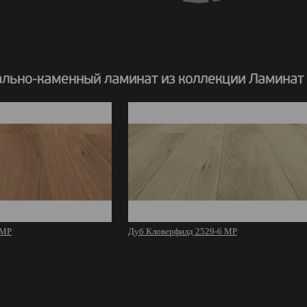
льно-каменный ламинат из коллекции Ламинат
 MР
Дуб Кловерфилд 2529-6 MР