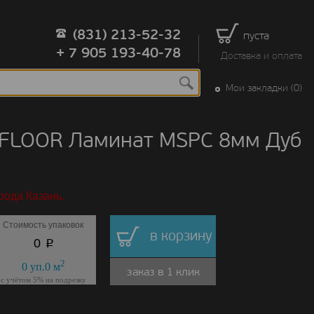
(831) 213-52-32
пуста
+ 7 905 193-40-78
Доставка и оплата
Мои закладки (0)
 FLOOR Ламинат MSPC 8мм Дуб
рода Казань.
Стоимость упаковок
в корзину
p
0
2
0
уп.
0
м
заказ в 1 клик
с учётом 5% на подрезку