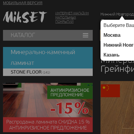
МОБИЛЬНАЯ ВЕРСИЯ
ИНТЕРНЕТ-МАГАЗИН
Нижний Новгород
НАПОЛЬНЫХ
г. Нижний Новг
ПОКРЫТИЙ
Выберите Ваш
КАТАЛОГ
Москва
Нижний Новг
Каталог
/
Минераль
Минерально-каменный
Казань
Минера
ламинат
Грейнф
STONE FLOOR
(141)
Распродажа ламината
СКИДКА
15 %
АНТИКРИЗИСНОЕ ПРЕДЛОЖЕНИЕ