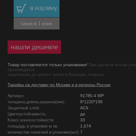
в корзину,
заказ в 1 клик
нашли дешевле
Товар поставляется только упаковками!
При расчете кол-ва упа
производится
округление до целого числа в большую сторону.
Тарифы на доставку по Москве и в регионы России
Артикул:
91785-4 MP
толщина,длина,ширина(мм):
8*1220*196
Защитный слой:
AC6
Цветоустойчивость:
да
Класс износостойкости:
33
площадь в упаковке м кв:
1,674
количество панелей в упаковке(шт):
7