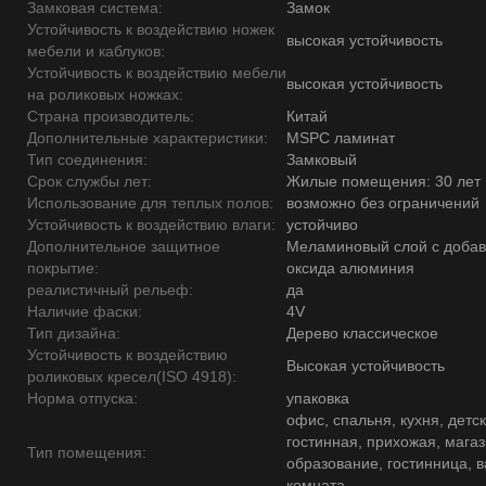
Замковая система:
Замок
Устойчивость к воздействию ножек
высокая устойчивость
мебели и каблуков:
Устойчивость к воздействию мебели
высокая устойчивость
на роликовых ножках:
Страна производитель:
Китай
Дополнительные характеристики:
MSPC ламинат
Тип соединения:
Замковый
Срок службы лет:
Жилые помещения: 30 лет
Использование для теплых полов:
возможно без ограничений
Устойчивость к воздействию влаги:
устойчиво
Дополнительное защитное
Меламиновый слой с доба
покрытие:
оксида алюминия
реалистичный рельеф:
да
Наличие фаски:
4V
Тип дизайна:
Дерево классическое
Устойчивость к воздействию
Высокая устойчивость
роликовых кресел(ISO 4918):
Норма отпуска:
упаковка
офис, спальня, кухня, детск
гостинная, прихожая, магаз
Тип помещения:
образование, гостинница, 
комната