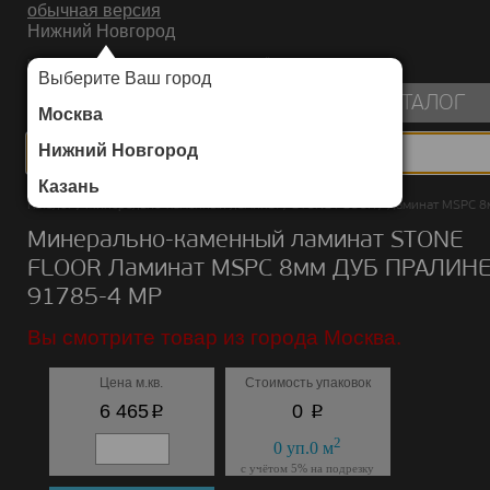
обычная версия
Нижний Новгород
ИНТЕРНЕТ-МАГАЗИН НАПОЛЬНЫХ ПОКРЫТИЙ
Выберите Ваш город
пуста
КАТАЛОГ
Москва
Нижний Новгород
Казань
Каталог
/
Минерально-каменный ламинат
/
STONE FLOOR
/
Ламинат MSPC 8
Минерально-каменный ламинат STONE
FLOOR Ламинат MSPC 8мм ДУБ ПРАЛИН
91785-4 MP
Вы смотрите товар из города Москва.
Цена м.кв.
Стоимость упаковок
p
p
6 465
0
2
0
уп.
0
м
с учётом 5% на подрезку