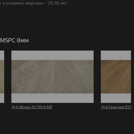
, в условиях квартиры – 25-30 лет.
 MSPC 8мм
Дуб Монро 91790-8 MР
Дуб Гран-при 9332