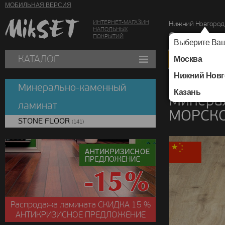
МОБИЛЬНАЯ ВЕРСИЯ
ИНТЕРНЕТ-МАГАЗИН
Нижний Новгород
НАПОЛЬНЫХ
г. Нижний Новг
ПОКРЫТИЙ
Выберите Ваш
КАТАЛОГ
Москва
Нижний Новг
Каталог
/
Минераль
Минерально-каменный
Казань
Минера
ламинат
МОРСКО
STONE FLOOR
(141)
Распродажа ламината
СКИДКА
15 %
АНТИКРИЗИСНОЕ ПРЕДЛОЖЕНИЕ