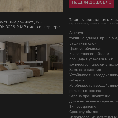
нашли дешевле
Товар поставляется только упак
аменный ламинат ДУБ
округление до целого числа в б
 0026-2 MP вид в интерьере:
Артикул:
толщина,длина,ширина(мм)
Защитный слой:
Цветоустойчивость:
Класс износостойкости:
площадь в упаковке м кв:
количество панелей в упако
Замковая система:
Устойчивость к воздействи
каблуков:
Устойчивость к воздействи
роликовых ножках:
Страна производитель:
Дополнительные характерис
Тип соединения:
Срок службы лет:
Использование для теплых 