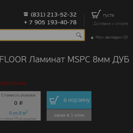
(831) 213-52-32
пуста
+ 7 905 193-40-78
Доставка и оплата
Мои закладки (0)
 FLOOR Ламинат MSPC 8мм ДУБ
рода Казань.
Стоимость упаковок
в корзину
p
0
2
0
уп.
0
м
заказ в 1 клик
с учётом 5% на подрезку