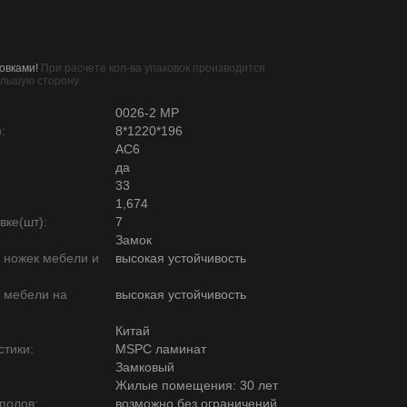
овками!
При расчете кол-ва упаковок производится
ольшую сторону.
0026-2 MP
:
8*1220*196
AC6
да
33
1,674
вке(шт):
7
Замок
ю ножек мебели и
высокая устойчивость
ю мебели на
высокая устойчивость
Китай
тики:
MSPC ламинат
Замковый
Жилые помещения: 30 лет
полов:
возможно без ограничений