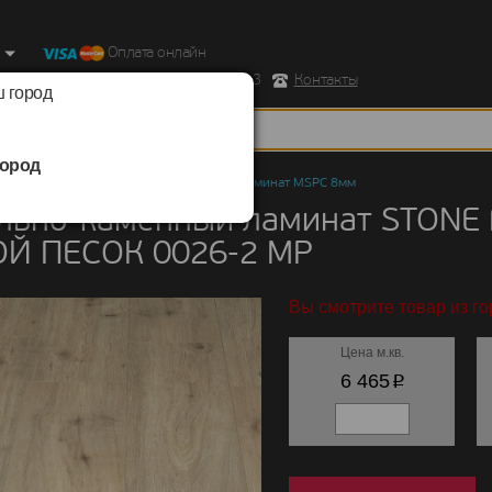
Оплата онлайн
ород, Ул. Республиканская д.43 корпус 3
Контакты
 город
ород
но-каменный ламинат
/
STONE FLOOR
/
Ламинат MSPC 8мм
льно-каменный ламинат STONE
Й ПЕСОК 0026-2 MP
Вы смотрите товар из го
Цена м.кв.
p
6 465