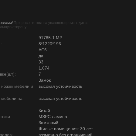
овками!
При расчете кол-ва упаковок производится
ольшую сторону.
91785-1 MP
:
8*1220*196
AC6
да
33
1,674
вке(шт):
7
Замок
ю ножек мебели и
высокая устойчивость
ю мебели на
высокая устойчивость
Китай
тики:
MSPC ламинат
Замковый
Жилые помещения: 30 лет
полов:
возможно без ограничений