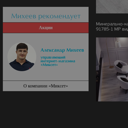
Михеев рекомендует
Минерально-к
Акции
91785-1 MP ви
О компании «Миксет»