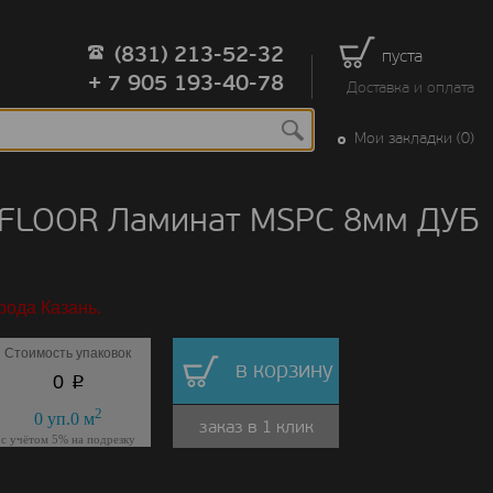
(831) 213-52-32
пуста
+ 7 905 193-40-78
Доставка и оплата
Мои закладки (0)
 FLOOR Ламинат MSPC 8мм ДУБ
рода Казань.
Стоимость упаковок
в корзину
p
0
2
0
уп.
0
м
заказ в 1 клик
с учётом 5% на подрезку