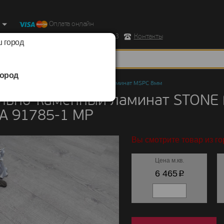
Оплата онлайн
ород, Ул. Республиканская д.43 корпус 3
Контакты
 город
ород
но-каменный ламинат
/
STONE FLOOR
/
Ламинат MSPC 8мм
льно-каменный ламинат STONE
А 91785-1 MP
Вы смотрите товар из го
Цена м.кв.
p
6 465