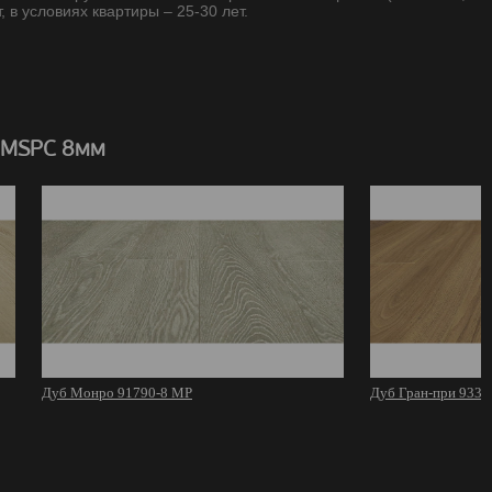
, в условиях квартиры – 25-30 лет.
 MSPC 8мм
Дуб Монро 91790-8 MР
Дуб Гран-при 9332