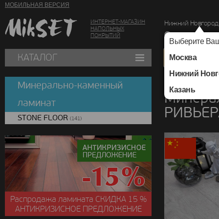
МОБИЛЬНАЯ ВЕРСИЯ
ИНТЕРНЕТ-МАГАЗИН
Нижний Новгород
НАПОЛЬНЫХ
г. Нижний Новг
ПОКРЫТИЙ
Выберите Ваш
КАТАЛОГ
Москва
Нижний Новг
Каталог
/
Минераль
Минерально-каменный
Казань
Минера
ламинат
РИВЬЕР
STONE FLOOR
(141)
Распродажа ламината
СКИДКА
15 %
АНТИКРИЗИСНОЕ ПРЕДЛОЖЕНИЕ