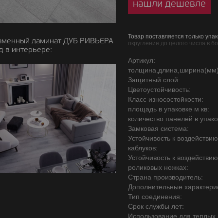
нашли дешевле
Товар поставляется только упак
аменный ламинат ДУБ РИВЬЕРА
округление до целого числа в б
д в интерьере:
Артикул:
толщина,длина,ширина(мм)
Защитный слой:
Цветоустойчивость:
Класс износостойкости:
площадь в упаковке м кв:
количество панелей в упако
Замковая система:
Устойчивость к воздействи
каблуков:
Устойчивость к воздействи
роликовых ножках:
Страна производитель:
Дополнительные характерис
Тип соединения:
Срок службы лет:
Использование для теплых 