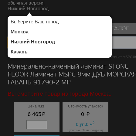
обычная версия
Нижний Новгород
ИНТЕРНЕТ-МАГАЗИН НАПОЛЬНЫХ ПОКРЫТИЙ
Выберите Ваш город
пуста
КАТАЛОГ
Москва
Нижний Новгород
Казань
Каталог
/
Минерально-каменный ламинат
/
STONE FLOOR
/
Ламинат MSPC 8
Минерально-каменный ламинат STONE
FLOOR Ламинат MSPC 8мм ДУБ МОРСКА
ГАВАНЬ 91790-2 MP
Вы смотрите товар из города Москва.
Цена м.кв.
Стоимость упаковок
p
p
6 465
0
2
0
уп.
0
м
с учётом 5% на подрезку