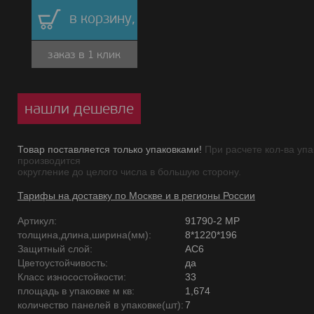
в корзину,
заказ в 1 клик
нашли дешевле
Товар поставляется только упаковками!
При расчете кол-ва упа
производится
округление до целого числа в большую сторону.
Тарифы на доставку по Москве и в регионы России
Артикул:
91790-2 MP
толщина,длина,ширина(мм):
8*1220*196
Защитный слой:
AC6
Цветоустойчивость:
да
Класс износостойкости:
33
площадь в упаковке м кв:
1,674
количество панелей в упаковке(шт):
7