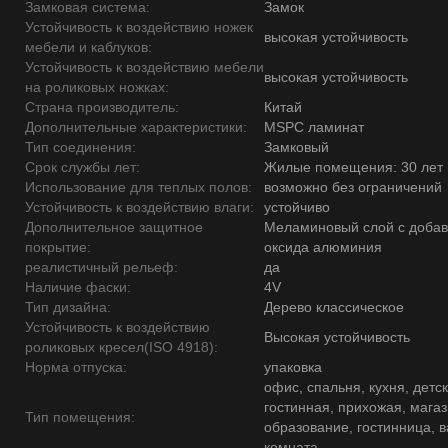
Замковая система:
Замок
Устойчивость к воздействию ножек
высокая устойчивость
мебели и каблуков:
Устойчивость к воздействию мебели
высокая устойчивость
на роликовых ножках:
Страна производитель:
Китай
Дополнительные характеристики:
MSPC ламинат
Тип соединения:
Замковый
Срок службы лет:
Жилые помещения: 30 лет
Использование для теплых полов:
возможно без ограничений
Устойчивость к воздействию влаги:
устойчиво
Дополнительное защитное
Меламиновый слой с доба
покрытие:
оксида алюминия
реалистичный рельеф:
да
Наличие фаски:
4V
Тип дизайна:
Дерево классическое
Устойчивость к воздействию
Высокая устойчивость
роликовых кресел(ISO 4918):
Норма отпуска:
упаковка
офис, спальня, кухня, детск
гостинная, прихожая, магаз
Тип помещения:
образование, гостинница, 
комната