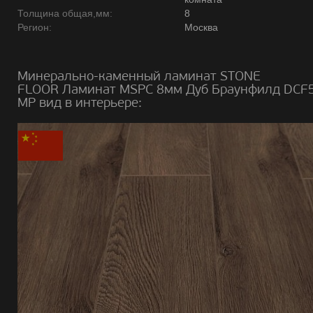
Толщина общая,мм:
8
Регион:
Москва
Минерально-каменный ламинат STONE
FLOOR Ламинат MSPC 8мм Дуб Браунфилд DCF
MР вид в интерьере: