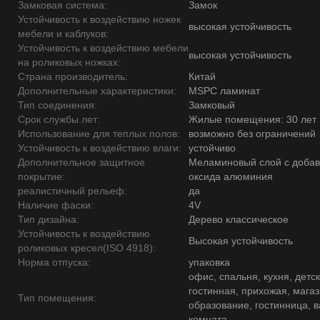
Замковая система:
Замок
Устойчивость к воздействию ножек
высокая устойчивость
мебели и каблуков:
Устойчивость к воздействию мебели
высокая устойчивость
на роликовых ножках:
Страна производитель:
Китай
Дополнительные характеристики:
MSPC ламинат
Тип соединения:
Замковый
Срок службы лет:
Жилые помещения: 30 лет
Использование для теплых полов:
возможно без ограничений
Устойчивость к воздействию влаги:
устойчиво
Дополнительное защитное
Меламиновый слой с доба
покрытие:
оксида алюминия
реалистичный рельеф:
да
Наличие фаски:
4V
Тип дизайна:
Дерево классическое
Устойчивость к воздействию
Высокая устойчивость
роликовых кресел(ISO 4918):
Норма отпуска:
упаковка
офис, спальня, кухня, детск
гостинная, прихожая, магаз
Тип помещения:
образование, гостинница, 
комната