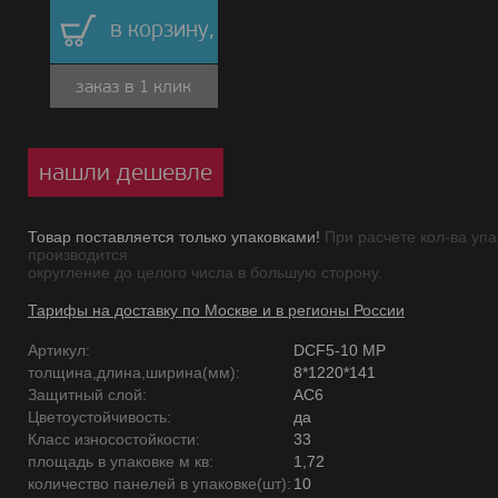
в корзину,
заказ в 1 клик
нашли дешевле
Товар поставляется только упаковками!
При расчете кол-ва упа
производится
округление до целого числа в большую сторону.
Тарифы на доставку по Москве и в регионы России
Артикул:
DCF5-10 MР
толщина,длина,ширина(мм):
8*1220*141
Защитный слой:
AC6
Цветоустойчивость:
да
Класс износостойкости:
33
площадь в упаковке м кв:
1,72
количество панелей в упаковке(шт):
10