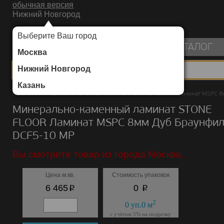
обычная версия
Нижний Новгород
ИНТЕРНЕТ-МАГАЗИН НАПОЛЬНЫХ ПОКРЫТИЙ
Выберите Ваш город
пуста
КАТАЛОГ
Москва
Нижний Новгород
Казань
Каталог
/
Минерально-каменный ламинат
/
STONE FLOOR
/
Ламинат MSPC 8
Минерально-каменный ламинат STONE
FLOOR Ламинат MSPC 8мм Дуб Браунфи
DCF5-10 MР
Вы смотрите товар из города Москва.
Цена м.кв.
Стоимость упаковок
p
p
6 465
0
2
0
уп.
0
м
с учётом 5% на подрезку