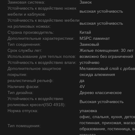
Замковая система:
Замок
Устойчивость к воздействию ножек
высокая устойчивость
мебели и каблуков:
Устойчивость к воздействию мебели
высокая устойчивость
на роликовых ножках:
Страна производитель:
Китай
Дополнительные характеристики:
MSPC ламинат
Тип соединения:
Замковый
Срок службы лет:
Жилые помещения: 30 лет
Использование для теплых полов:
возможно без ограничений
Устойчивость к воздействию влаги:
устойчиво
Дополнительное защитное
Меламиновый слой с доба
покрытие:
оксида алюминия
реалистичный рельеф:
да
Наличие фаски:
4V
Тип дизайна:
Дерево классическое
Устойчивость к воздействию
Высокая устойчивость
роликовых кресел(ISO 4918):
Норма отпуска:
упаковка
офис, спальня, кухня, детск
гостинная, прихожая, магаз
Тип помещения:
образование, гостинница, 
комната