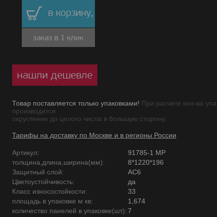
в корзину,
заказ в 1 клик
нашли дешевле
Товар поставляется только упаковками!
При расчете кол-ва упа
производится
округление до целого числа в большую сторону.
Тарифы на доставку по Москве и в регионы России
Артикул:
91785-1 MP
толщина,длина,ширина(мм):
8*1220*196
Защитный слой:
AC6
Цветоустойчивость:
да
Класс износостойкости:
33
площадь в упаковке м кв:
1,674
количество панелей в упаковке(шт):
7