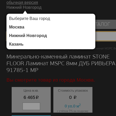
обычная версия
Нижний Новгород
ИНТЕРНЕТ-МАГАЗИН НАПОЛЬНЫХ ПОКРЫТИЙ
Выберите Ваш город
пуста
КАТАЛОГ
Москва
Нижний Новгород
Казань
Каталог
/
Минерально-каменный ламинат
/
STONE FLOOR
/
Ламинат MSPC 8
Минерально-каменный ламинат STONE
FLOOR Ламинат MSPC 8мм ДУБ РИВЬЕРА
91785-1 MP
Вы смотрите товар из города Москва.
Цена м.кв.
Стоимость упаковок
p
p
6 465
0
2
0
уп.
0
м
с учётом 5% на подрезку