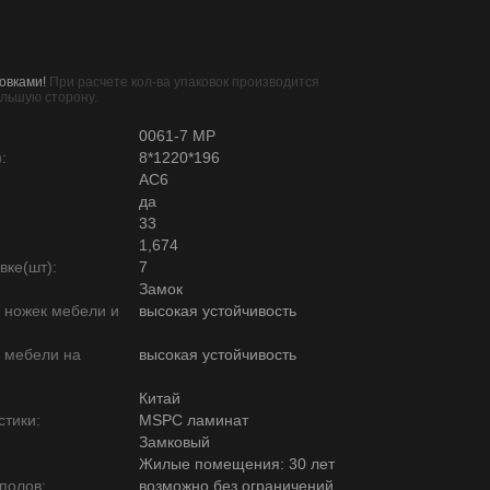
овками!
При расчете кол-ва упаковок производится
ольшую сторону.
0061-7 MP
:
8*1220*196
AC6
да
33
1,674
вке(шт):
7
Замок
ю ножек мебели и
высокая устойчивость
ю мебели на
высокая устойчивость
Китай
тики:
MSPC ламинат
Замковый
Жилые помещения: 30 лет
полов:
возможно без ограничений