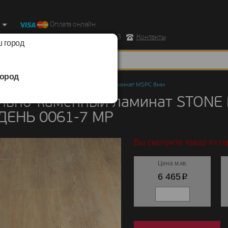
Оплата онлайн
ород, Ул. Республиканская д.43 корпус 3
Контакты
 город
ород
но-каменный ламинат
/
STONE FLOOR
/
Ламинат MSPC 8мм
льно-каменный ламинат STONE
ДЕНЬ 0061-7 MP
Вы смотрите товар из го
Цена м.кв.
p
6 465