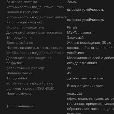
Замковая система:
Замок
Устойчивость к воздействию ножек
высокая устойчивость
мебели и каблуков:
Устойчивость к воздействию мебели
высокая устойчивость
на роликовых ножках:
Страна производитель:
Китай
Дополнительные характеристики:
MSPC ламинат
Тип соединения:
Замковый
Срок службы лет:
Жилые помещения: 30 лет
Использование для теплых полов:
возможно без ограничений
Устойчивость к воздействию влаги:
устойчиво
Дополнительное защитное
Меламиновый слой с доба
покрытие:
оксида алюминия
реалистичный рельеф:
да
Наличие фаски:
4V
Тип дизайна:
Дерево классическое
Устойчивость к воздействию
Высокая устойчивость
роликовых кресел(ISO 4918):
Норма отпуска:
упаковка
офис, спальня, кухня, детск
гостинная, прихожая, магаз
Тип помещения:
образование, гостинница, 
комната