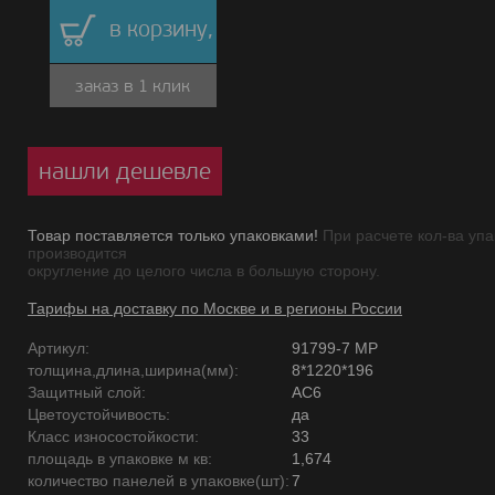
в корзину,
заказ в 1 клик
нашли дешевле
Товар поставляется только упаковками!
При расчете кол-ва упа
производится
округление до целого числа в большую сторону.
Тарифы на доставку по Москве и в регионы России
Артикул:
91799-7 MP
толщина,длина,ширина(мм):
8*1220*196
Защитный слой:
AC6
Цветоустойчивость:
да
Класс износостойкости:
33
площадь в упаковке м кв:
1,674
количество панелей в упаковке(шт):
7