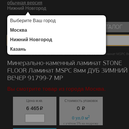
обычная версия
Нижний Новгород
ИНТЕРНЕТ-МАГАЗИН НАПОЛЬНЫХ ПОКРЫТИЙ
Выберите Ваш город
пуста
КАТАЛОГ
Москва
Нижний Новгород
Казань
Каталог
/
Минерально-каменный ламинат
/
STONE FLOOR
/
Ламинат MSPC 8
Минерально-каменный ламинат STONE
FLOOR Ламинат MSPC 8мм ДУБ ЗИМНИЙ
ВЕЧЕР 91799-7 MP
Вы смотрите товар из города Москва.
Цена м.кв.
Стоимость упаковок
p
p
6 465
0
2
0
уп.
0
м
с учётом 5% на подрезку