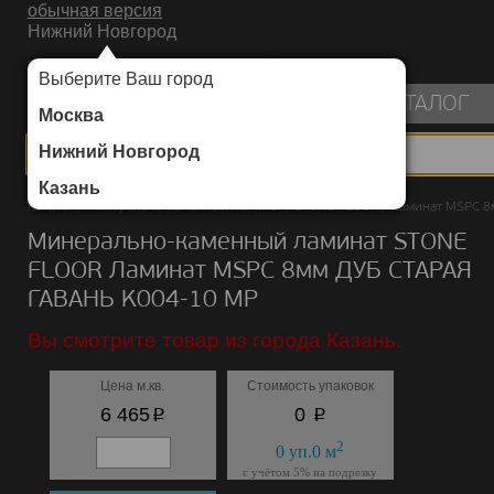
обычная версия
Нижний Новгород
ИНТЕРНЕТ-МАГАЗИН НАПОЛЬНЫХ ПОКРЫТИЙ
Выберите Ваш город
пуста
КАТАЛОГ
Москва
Нижний Новгород
Казань
Каталог
/
Минерально-каменный ламинат
/
STONE FLOOR
/
Ламинат MSPC 8
Минерально-каменный ламинат STONE
FLOOR Ламинат MSPC 8мм ДУБ СТАРАЯ
ГАВАНЬ K004-10 MP
Вы смотрите товар из города Казань.
Цена м.кв.
Стоимость упаковок
p
p
6 465
0
2
0
уп.
0
м
с учётом 5% на подрезку