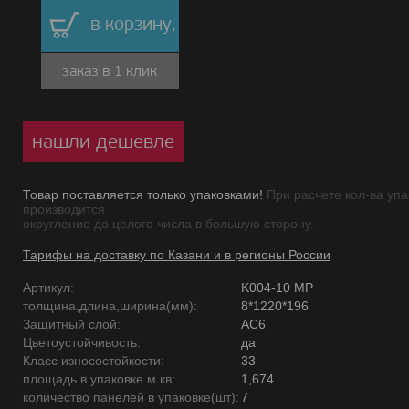
в корзину,
заказ в 1 клик
нашли дешевле
Товар поставляется только упаковками!
При расчете кол-ва упа
производится
округление до целого числа в большую сторону.
Тарифы на доставку по Казани и в регионы России
Артикул:
K004-10 MP
толщина,длина,ширина(мм):
8*1220*196
Защитный слой:
AC6
Цветоустойчивость:
да
Класс износостойкости:
33
площадь в упаковке м кв:
1,674
количество панелей в упаковке(шт):
7