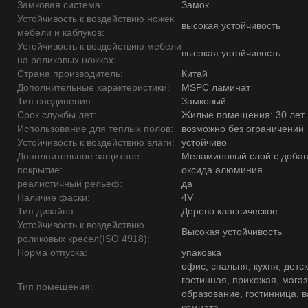
Замковая система:
Замок
Устойчивость к воздействию ножек
высокая устойчивость
мебели и каблуков:
Устойчивость к воздействию мебели
высокая устойчивость
на роликовых ножках:
Страна производитель:
Китай
Дополнительные характеристики:
MSPC ламинат
Тип соединения:
Замковый
Срок службы лет:
Жилые помещения: 30 лет
Использование для теплых полов:
возможно без ограничений
Устойчивость к воздействию влаги:
устойчиво
Дополнительное защитное
Меламиновый слой с доба
покрытие:
оксида алюминия
реалистичный рельеф:
да
Наличие фаски:
4V
Тип дизайна:
Дерево классическое
Устойчивость к воздействию
Высокая устойчивость
роликовых кресел(ISO 4918):
Норма отпуска:
упаковка
офис, спальня, кухня, детск
гостинная, прихожая, магаз
Тип помещения:
образование, гостинница, 
комната