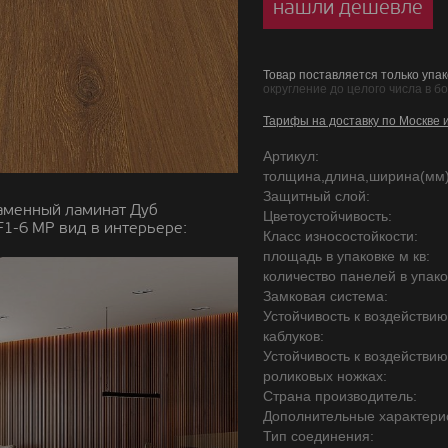
нашли дешевле
Товар поставляется только упак
округление до целого числа в б
Тарифы на доставку по Москве 
Артикул:
толщина,длина,ширина(мм)
Защитный слой:
аменный ламинат Дуб
Цветоустойчивость:
1-6 MР вид в интерьере:
Класс износостойкости:
площадь в упаковке м кв:
количество панелей в упако
Замковая система:
Устойчивость к воздействи
каблуков:
Устойчивость к воздействи
роликовых ножках:
Страна производитель:
Дополнительные характерис
Тип соединения: