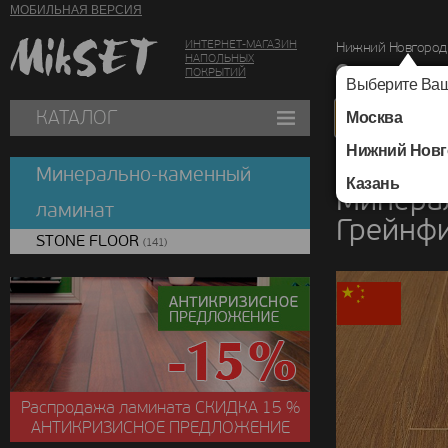
МОБИЛЬНАЯ ВЕРСИЯ
ИНТЕРНЕТ-МАГАЗИН
Нижний Новгород
НАПОЛЬНЫХ
г. Нижний Новг
ПОКРЫТИЙ
Выберите Ваш
КАТАЛОГ
Москва
Нижний Новг
Каталог
/
Минераль
Минерально-каменный
Казань
Минера
ламинат
Грейнф
STONE FLOOR
(141)
Распродажа ламината
СКИДКА
15 %
АНТИКРИЗИСНОЕ ПРЕДЛОЖЕНИЕ