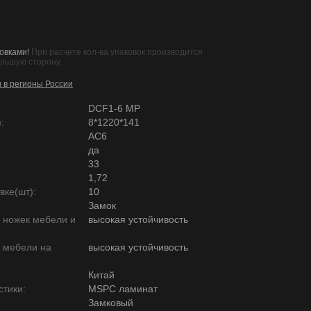
овками!
При расчете кол-ва упаковок производится
ольшую сторону.
и в регионы России
DCF1-6 MР
:
8*1220*141
AC6
да
33
1,72
вке(шт):
10
Замок
ю ножек мебели и
высокая устойчивость
ю мебели на
высокая устойчивость
Китай
тики:
MSPC ламинат
Замковый