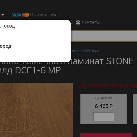
Оплата онлайн
ород, Ул. Республиканская д.43 корпус 3
Контакты
 город
ород
но-каменный ламинат
/
STONE FLOOR
/
Ламинат MSPC 8мм
льно-каменный ламинат STONE
илд DCF1-6 MР
Вы смотрите товар из го
Цена м.кв.
p
6 465