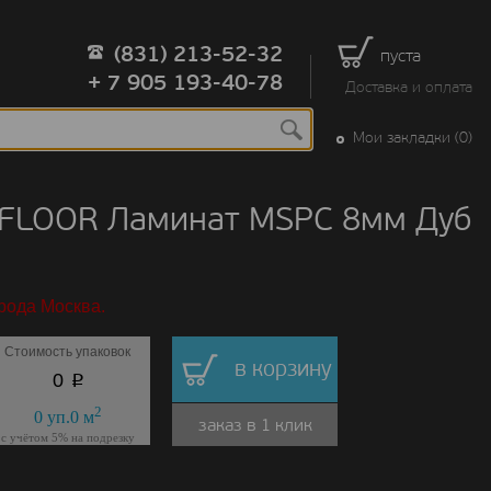
(831) 213-52-32
пуста
+ 7 905 193-40-78
Доставка и оплата
Мои закладки (0)
 FLOOR Ламинат MSPC 8мм Дуб
рода Москва.
Стоимость упаковок
в корзину
p
0
2
0
уп.
0
м
заказ в 1 клик
с учётом 5% на подрезку