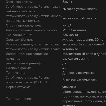
Замковая система:
Замок
Устойчивость к воздействию ножек
высокая устойчивость
мебели и каблуков:
Устойчивость к воздействию мебели
высокая устойчивость
на роликовых ножках:
Страна производитель:
Китай
Дополнительные характеристики:
MSPC ламинат
Тип соединения:
Замковый
Срок службы лет:
Жилые помещения: 30 лет
Использование для теплых полов:
возможно без ограничений
Устойчивость к воздействию влаги:
устойчиво
Дополнительное защитное
Меламиновый слой с доба
покрытие:
оксида алюминия
реалистичный рельеф:
да
Наличие фаски:
4V
Тип дизайна:
Дерево классическое
Устойчивость к воздействию
Высокая устойчивость
роликовых кресел(ISO 4918):
Норма отпуска:
упаковка
офис, спальня, кухня, детск
гостинная, прихожая, магаз
Тип помещения:
образование, гостинница, 
комната