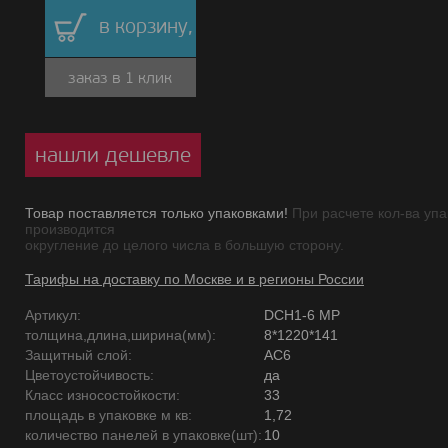
в корзину,
заказ в 1 клик
нашли дешевле
Товар поставляется только упаковками!
При расчете кол-ва упа
производится
округление до целого числа в большую сторону.
Тарифы на доставку по Москве и в регионы России
Артикул:
DCH1-6 MР
толщина,длина,ширина(мм):
8*1220*141
Защитный слой:
AC6
Цветоустойчивость:
да
Класс износостойкости:
33
площадь в упаковке м кв:
1,72
количество панелей в упаковке(шт):
10