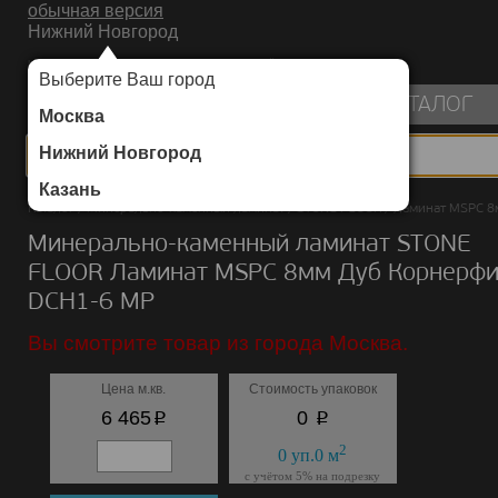
обычная версия
Нижний Новгород
ИНТЕРНЕТ-МАГАЗИН НАПОЛЬНЫХ ПОКРЫТИЙ
Выберите Ваш город
пуста
КАТАЛОГ
Москва
Нижний Новгород
Казань
Каталог
/
Минерально-каменный ламинат
/
STONE FLOOR
/
Ламинат MSPC 8
Минерально-каменный ламинат STONE
FLOOR Ламинат MSPC 8мм Дуб Корнерф
DCH1-6 MР
Вы смотрите товар из города Москва.
Цена м.кв.
Стоимость упаковок
p
p
6 465
0
2
0
уп.
0
м
с учётом 5% на подрезку