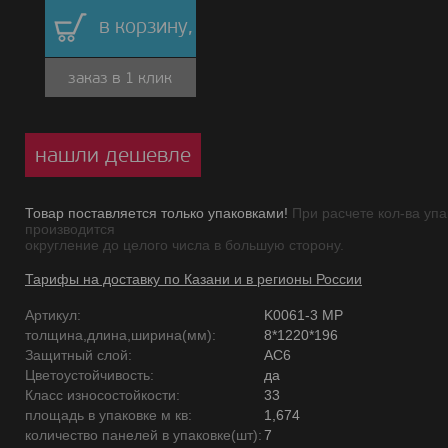
в корзину,
заказ в 1 клик
нашли дешевле
Товар поставляется только упаковками!
При расчете кол-ва упа
производится
округление до целого числа в большую сторону.
Тарифы на доставку по Казани и в регионы России
Артикул:
K0061-3 MP
толщина,длина,ширина(мм):
8*1220*196
Защитный слой:
AC6
Цветоустойчивость:
да
Класс износостойкости:
33
площадь в упаковке м кв:
1,674
количество панелей в упаковке(шт):
7