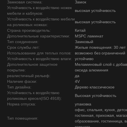
Замковая система:
Замок
Устойчивость к воздействию ножек
высокая устойчивость
мебели и каблуков:
Устойчивость к воздействию мебели
высокая устойчивость
на роликовых ножках:
Страна производитель:
Китай
Дополнительные характеристики:
MSPC ламинат
Тип соединения:
Замковый
Срок службы лет:
Жилые помещения: 30 лет
Использование для теплых полов:
возможно без ограничений
Устойчивость к воздействию влаги:
устойчиво
Дополнительное защитное
Меламиновый слой с доба
покрытие:
оксида алюминия
реалистичный рельеф:
да
Наличие фаски:
4V
Тип дизайна:
Дерево классическое
Устойчивость к воздействию
Высокая устойчивость
роликовых кресел(ISO 4918):
Норма отпуска:
упаковка
офис, спальня, кухня, детск
гостинная, прихожая, магаз
Тип помещения:
образование, гостинница, 
комната