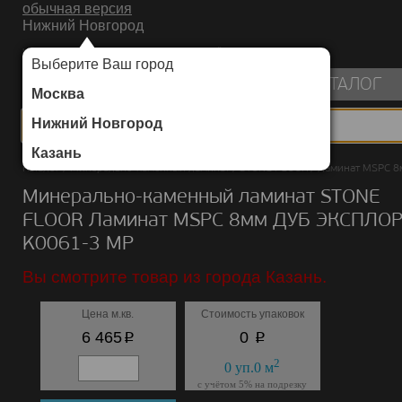
обычная версия
Нижний Новгород
ИНТЕРНЕТ-МАГАЗИН НАПОЛЬНЫХ ПОКРЫТИЙ
Выберите Ваш город
пуста
КАТАЛОГ
Москва
Нижний Новгород
Казань
Каталог
/
Минерально-каменный ламинат
/
STONE FLOOR
/
Ламинат MSPC 8
Минерально-каменный ламинат STONE
FLOOR Ламинат MSPC 8мм ДУБ ЭКСПЛО
K0061-3 MP
Вы смотрите товар из города Казань.
Цена м.кв.
Стоимость упаковок
p
p
6 465
0
2
0
уп.
0
м
с учётом 5% на подрезку