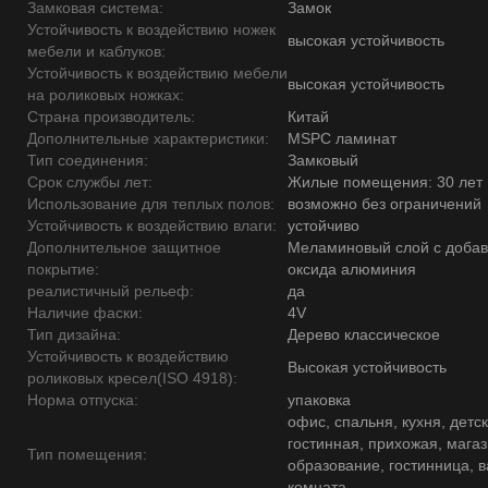
Замковая система:
Замок
Устойчивость к воздействию ножек
высокая устойчивость
мебели и каблуков:
Устойчивость к воздействию мебели
высокая устойчивость
на роликовых ножках:
Страна производитель:
Китай
Дополнительные характеристики:
MSPC ламинат
Тип соединения:
Замковый
Срок службы лет:
Жилые помещения: 30 лет
Использование для теплых полов:
возможно без ограничений
Устойчивость к воздействию влаги:
устойчиво
Дополнительное защитное
Меламиновый слой с доба
покрытие:
оксида алюминия
реалистичный рельеф:
да
Наличие фаски:
4V
Тип дизайна:
Дерево классическое
Устойчивость к воздействию
Высокая устойчивость
роликовых кресел(ISO 4918):
Норма отпуска:
упаковка
офис, спальня, кухня, детск
гостинная, прихожая, магаз
Тип помещения:
образование, гостинница, 
комната