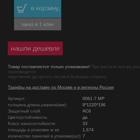
в корзину,
заказ в 1 клик
нашли дешевле
Товар поставляется только упаковками!
При расчете кол-ва упа
производится
округление до целого числа в большую сторону.
Тарифы на доставку по Москве и в регионы России
Артикул:
0061-7 MP
толщина,длина,ширина(мм):
8*1220*196
Защитный слой:
AC6
Цветоустойчивость:
да
Класс износостойкости:
33
площадь в упаковке м кв:
1,674
количество панелей в упаковке(шт):
7