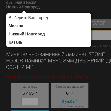
обычная версия
Нижний Новгород
ИНТЕРНЕТ-МАГАЗИН НАПОЛЬНЫХ ПОКРЫТИЙ
Выберите Ваш город
пуста
КАТАЛОГ
Москва
Нижний Новгород
Казань
Каталог
/
Минерально-каменный ламинат
/
STONE FLOOR
/
Ламинат MSPC 8
Минерально-каменный ламинат STONE
FLOOR Ламинат MSPC 8мм ДУБ ЯРКИЙ Д
0061-7 MP
Вы смотрите товар из города Москва.
Цена м.кв.
Стоимость упаковок
p
p
6 465
0
2
0
уп.
0
м
с учётом 5% на подрезку