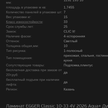
1292*193*10
мм:
площадь в упаковке м кв:
1,7455
Количество панелей в упаковке шт:
7
Вес упаковки кг:
15
Класс износостойкости
:
33
Срок службы лет:
25
Замок:
CLIC It!
Наличие фаски:
4-хсторонняя
Оттенок:
Светлый
Толщина общая,мм:
10
Тип рисунка:
1-полосный
прихожая, спальня, гостинн
Тип помещения:
кухня
Сопутствующие товары:
Подложка,плинтус
бесплатная доставка при заказе от
да
20т.руб:
бесплатный подъем при наличии
да
лифта:
Регион:
Казань
Ламинат EGGER Classic 10-33 4V 2026 Aqua+ Ду