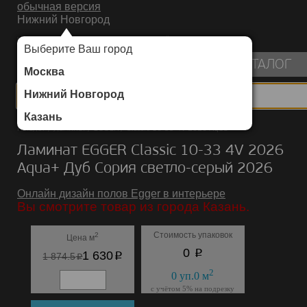
обычная версия
Нижний Новгород
ИНТЕРНЕТ-МАГАЗИН НАПОЛЬНЫХ ПОКРЫТИЙ
Выберите Ваш город
пуста
КАТАЛОГ
Москва
Нижний Новгород
Казань
Каталог
/
Ламинат
/
EGGER
/
Classic 10-33 4V 2026 Aqua+
Ламинат EGGER Classic 10-33 4V 2026
Aqua+ Дуб Сория светло-серый 2026
Онлайн дизайн полов Egger в интерьере
Вы смотрите товар из города Казань.
Стоимость упаковок
2
Цена м
p
0
p
1 630
p
1 874.5
2
0
уп.
0
м
с учётом 5% на подрезку