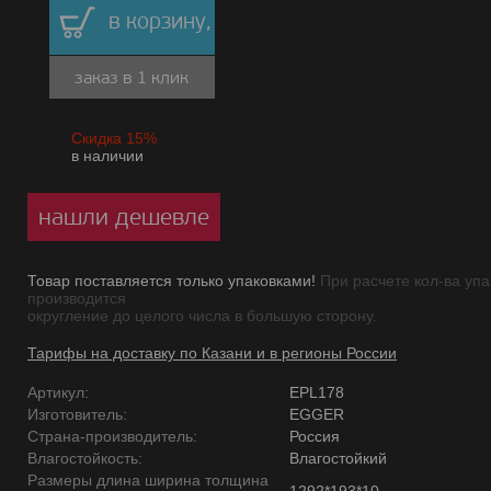
в корзину,
заказ в 1 клик
Скидка 15%
в наличии
нашли дешевле
Товар поставляется только упаковками!
При расчете кол-ва упа
производится
округление до целого числа в большую сторону.
Тарифы на доставку по Казани и в регионы России
Артикул:
EPL178
Изготовитель:
EGGER
Страна-производитель:
Россия
Влагостойкость:
Влагостойкий
Размеры длина ширина толщина