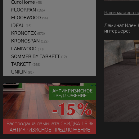
EuroHome
(45)
FLOORPAN
(165)
Наши мастера п
FLOORWOOD
(96)
IDEAL
Ламинат Клен 
(15)
интерьере:
KRONOTEX
(573)
KRONOSPAN
(123)
LAMIWOOD
(39)
SOMMER BY TARKETT
(12)
TARKETT
(258)
UNILIN
(81)
Распродажа ламината
СКИДКА
15 %
АНТИКРИЗИСНОЕ ПРЕДЛОЖЕНИЕ