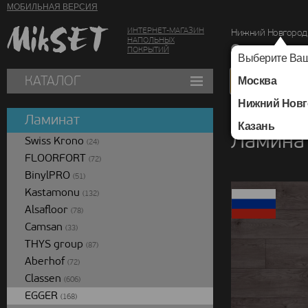
МОБИЛЬНАЯ ВЕРСИЯ
ИНТЕРНЕТ-МАГАЗИН
Нижний Новгород
НАПОЛЬНЫХ
г. Нижний Новг
ПОКРЫТИЙ
Выберите Ваш
КАТАЛОГ
Москва
Нижний Новг
Каталог
/
Ламинат
/
Ламинат
Казань
Ламинат
Swiss Krono
(24)
FLOORFORT
(72)
BinylPRO
(51)
Kastamonu
(132)
Alsafloor
(78)
Camsan
(33)
THYS group
(87)
Aberhof
(72)
Classen
(606)
EGGER
(168)