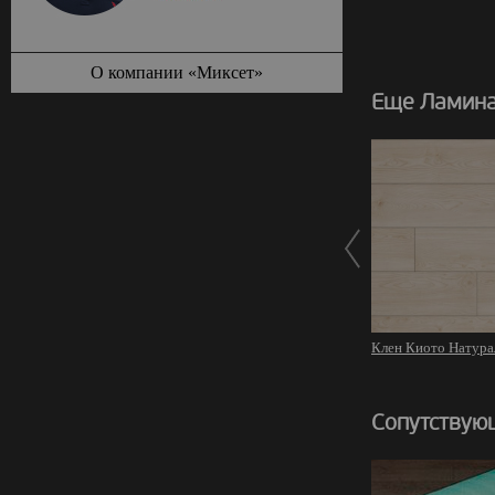
О компании «Миксет»
Еще Ламинат
Клен Киото Натура
Сопутствую