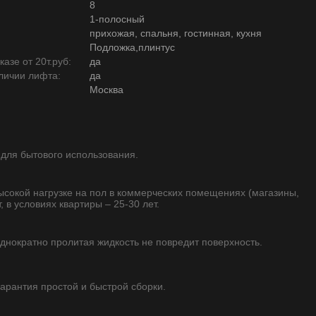
8
1-полосный
прихожая, спальня, гостинная, кухня
Подложка,плинтус
азе от 20т.руб:
да
личии лифта:
да
Москва
 для бытового использования.
высокой нагрузке на пол в коммерческих помещениях (магазины,
, в условиях квартиры – 25-30 лет.
однократно пролитая жидкость не повредит поверхность.
 гарантия простой и быстрой сборки.