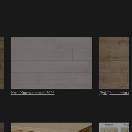
Клен Киото светлый 2026
Дуб Даннингтон св