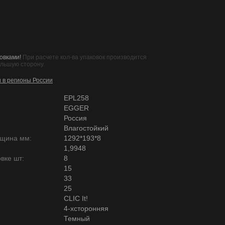
овками!
При расчете кол-ва упаковок производится
ольшую сторону.
и в регионы России
EPL258
EGGER
Россия
Влагостойкий
лщина мм:
1292*193*8
1,9948
вке шт:
8
15
33
25
CLIC It!
4-хсторонняя
Темный