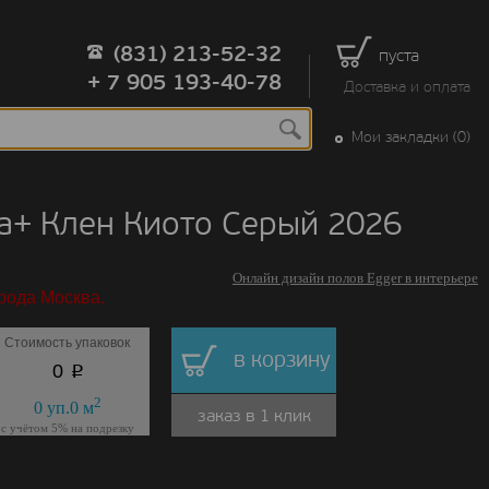
(831) 213-52-32
пуста
+ 7 905 193-40-78
Доставка и оплата
Мои закладки (0)
ua+ Клен Киото Серый 2026
Онлайн дизайн полов Egger в интерьере
рода Москва.
Стоимость упаковок
в корзину
p
0
2
0
уп.
0
м
заказ в 1 клик
с учётом 5% на подрезку