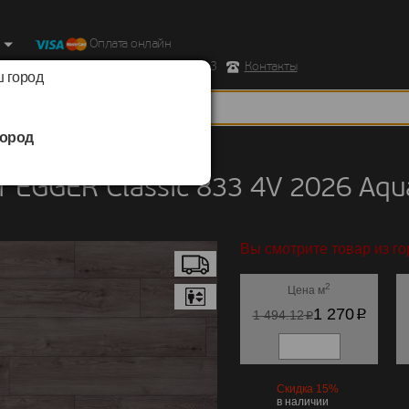
Оплата онлайн
ород, Ул. Республиканская д.43 корпус 3
Контакты
 город
ород
EGGER
/
Classic 833 4V 2026 Aqua+
 EGGER Classic 833 4V 2026 Aq
Вы смотрите товар из го
2
Цена м
p
1 270
p
1 494.12
Скидка 15%
в наличии