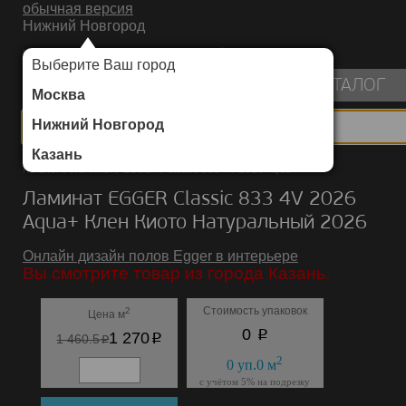
обычная версия
Нижний Новгород
ИНТЕРНЕТ-МАГАЗИН НАПОЛЬНЫХ ПОКРЫТИЙ
Выберите Ваш город
пуста
КАТАЛОГ
Москва
Нижний Новгород
Казань
Каталог
/
Ламинат
/
EGGER
/
Classic 833 4V 2026 Aqua+
Ламинат EGGER Classic 833 4V 2026
Aqua+ Клен Киото Натуральный 2026
Онлайн дизайн полов Egger в интерьере
Вы смотрите товар из города Казань.
Стоимость упаковок
2
Цена м
p
0
p
1 270
p
1 460.5
2
0
уп.
0
м
с учётом 5% на подрезку