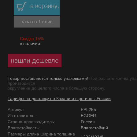
в корзину,
заказ в 1 клик
Скидка 15%
в наличии
нашли дешевле
Товар поставляется только упаковками!
При расчете кол-ва упа
производится
округление до целого числа в большую сторону.
Тарифы на доставку по Казани и в регионы России
Артикул:
EPL255
Изготовитель:
EGGER
Страна-производитель:
Россия
Влагостойкость:
Влагостойкий
Размеры длина ширина толщина