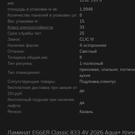
1292*193*8
мм:
площадь в упаковке м кв:
1,9948
Количество панелей в упаковке шт:
8
Вес упаковки кг:
15
Класс износостойкости
:
33
Срок службы лет:
25
Замок:
CLIC It!
Наличие фаски:
4-хсторонняя
Оттенок:
Светлый
Толщина общая,мм:
8
Тип рисунка:
1-полосный
прихожая, спальня, гостинн
Тип помещения:
кухня
Сопутствующие товары:
Подложка,плинтус
бесплатная доставка при заказе от
да
20т.руб:
бесплатный подъем при наличии
да
лифта:
Регион:
Казань
Ламинат EGGER Classic 833 4V 2026 Aqua+ Кле