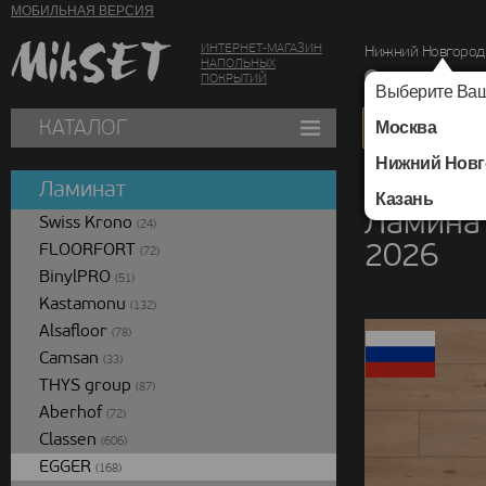
МОБИЛЬНАЯ ВЕРСИЯ
ИНТЕРНЕТ-МАГАЗИН
Нижний Новгород
НАПОЛЬНЫХ
г. Нижний Новг
ПОКРЫТИЙ
Выберите Ваш
КАТАЛОГ
Москва
Нижний Новг
Каталог
/
Ламинат
/
Ламинат
Казань
Ламинат
Swiss Krono
(24)
2026
FLOORFORT
(72)
BinylPRO
(51)
Kastamonu
(132)
Alsafloor
(78)
Camsan
(33)
THYS group
(87)
Aberhof
(72)
Classen
(606)
EGGER
(168)