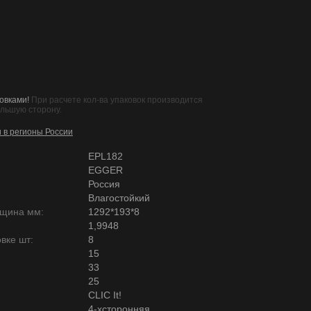
овками!
При расчете кол-ва упаковок производится
ольшую сторону.
и в регионы России
EPL182
EGGER
Россия
Влагостойкий
лщина мм:
1292*193*8
1,9948
вке шт:
8
15
33
25
CLIC It!
4-хсторонняя