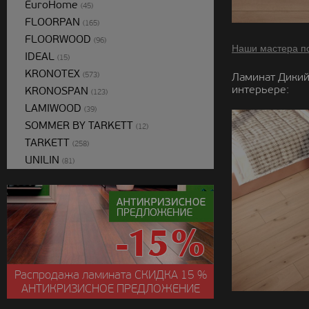
EuroHome
(45)
FLOORPAN
(165)
FLOORWOOD
(96)
Наши мастера п
IDEAL
(15)
KRONOTEX
(573)
Ламинат Дикий
интерьере:
KRONOSPAN
(123)
LAMIWOOD
(39)
SOMMER BY TARKETT
(12)
TARKETT
(258)
UNILIN
(81)
Распродажа ламината
СКИДКА
15 %
АНТИКРИЗИСНОЕ ПРЕДЛОЖЕНИЕ