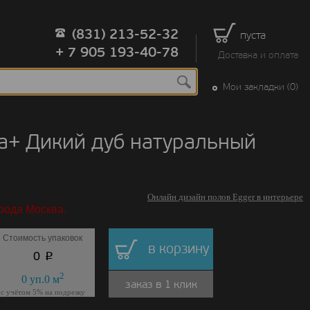
(831) 213-52-32
пуста
+ 7 905 193-40-78
Доставка и оплата
Мои закладки (0)
ua+ Дикий дуб натуральный
Онлайн дизайн полов Egger в интерьере
рода Москва.
Стоимость упаковок
в корзину
p
0
2
0
уп.
0
м
заказ в 1 клик
с учётом 5% на подрезку