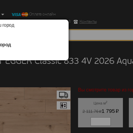
Оплата онлайн
ород, Ул. Республиканская д.43 корпус 3
Контакты
 город
ород
EGGER
/
Classic 833 4V 2026 Aqua+
 EGGER Classic 833 4V 2026 Aq
Вы смотрите товар из го
2
Цена м
p
1 795
p
2 111.76