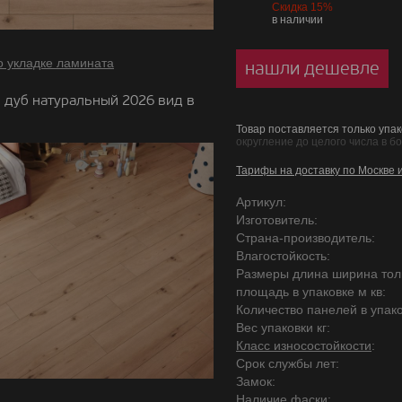
Скидка 15%
в наличии
о укладке ламината
нашли дешевле
 дуб натуральный 2026 вид в
Товар поставляется только упак
округление до целого числа в б
Тарифы на доставку по Москве 
Артикул:
Изготовитель:
Страна-производитель:
Влагостойкость:
Размеры длина ширина то
площадь в упаковке м кв:
Количество панелей в упако
Вес упаковки кг:
Класс износостойкости
:
Срок службы лет:
Замок:
Наличие фаски: