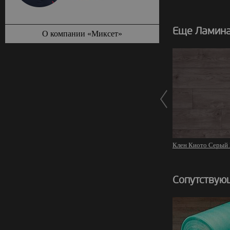
Еще Ламинат
О компании «Миксет»
Клен Киото Серый
Сопутствую