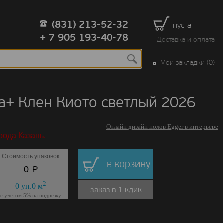
(831) 213-52-32
пуста
+ 7 905 193-40-78
Доставка и оплата
Мои закладки (0)
a+ Клен Киото светлый 2026
Онлайн дизайн полов Egger в интерьере
рода Казань.
Стоимость упаковок
в корзину
p
0
2
0
уп.
0
м
заказ в 1 клик
с учётом 5% на подрезку