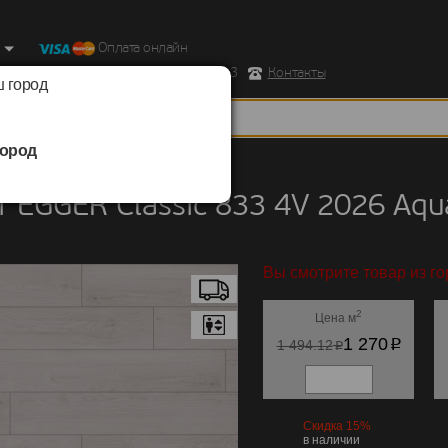
Оплата онлайн
ород, Ул. Республиканская д.43 корпус 3
Контакты
 город
ород
EGGER
/
Classic 833 4V 2026 Aqua+
 EGGER Classic 833 4V 2026 Aqu
Вы смотрите товар из го
2
Цена м
p
1 270
p
1 494.12
Скидка 15%
в наличии