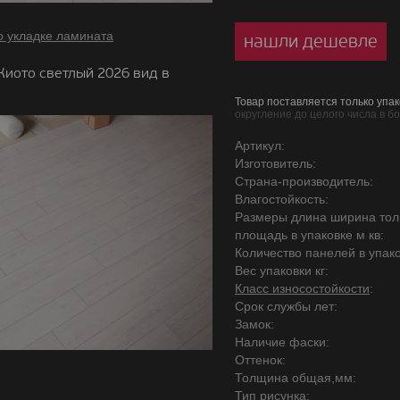
о укладке ламината
нашли дешевле
Киото светлый 2026 вид в
Товар поставляется только упак
округление до целого числа в б
Артикул:
Изготовитель:
Страна-производитель:
Влагостойкость:
Размеры длина ширина то
площадь в упаковке м кв:
Количество панелей в упако
Вес упаковки кг:
Класс износостойкости
:
Срок службы лет:
Замок:
Наличие фаски:
Оттенок:
Толщина общая,мм:
Тип рисунка: