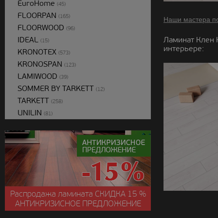
EuroHome
(45)
FLOORPAN
(165)
Наши мастера п
FLOORWOOD
(96)
IDEAL
Ламинат Клен 
(15)
интерьере:
KRONOTEX
(573)
KRONOSPAN
(123)
LAMIWOOD
(39)
SOMMER BY TARKETT
(12)
TARKETT
(258)
UNILIN
(81)
Распродажа ламината
СКИДКА
15 %
АНТИКРИЗИСНОЕ ПРЕДЛОЖЕНИЕ