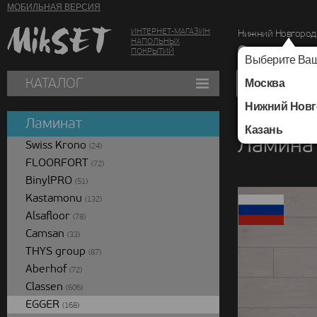
МОБИЛЬНАЯ ВЕРСИЯ
ИНТЕРНЕТ-МАГАЗИН
Нижний Новгород
НАПОЛЬНЫХ
г. Нижний Новг
ПОКРЫТИЙ
Выберите Ваш
КАТАЛОГ
Москва
Нижний Новг
Каталог
/
Ламинат
/
Ламинат
Казань
Ламинат
Swiss Krono
(24)
FLOORFORT
(72)
BinylPRO
(51)
Kastamonu
(132)
Alsafloor
(78)
Camsan
(33)
THYS group
(87)
Aberhof
(72)
Classen
(606)
EGGER
(168)