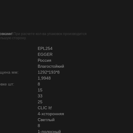
овками!
При расчете кол-ва упаковок производится
ольшую сторону.
EPL254
EGGER
Россия
Влагостойкий
лщина мм:
1292*193*8
1,9948
вке шт:
8
15
33
25
CLIC It!
4-хсторонняя
Светлый
8
1-полосный