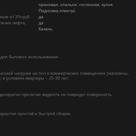
прихожая, спальня, гостинная, кухня
Подложка,плинтус
азе от 20т.руб:
да
личии лифта:
да
Казань
 для бытового использования.
высокой нагрузке на пол в коммерческих помещениях (магазины,
, в условиях квартиры – 25-30 лет.
однократно пролитая жидкость не повредит поверхность.
 гарантия простой и быстрой сборки.