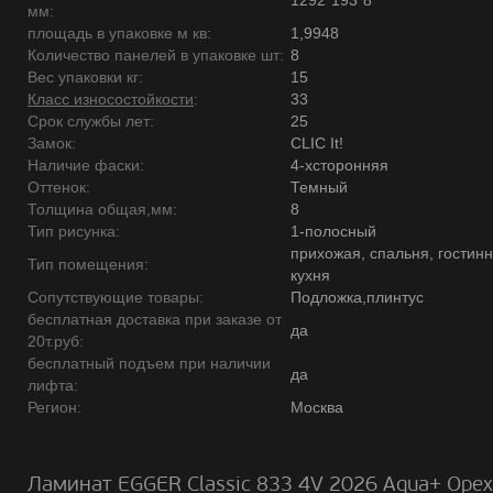
1292*193*8
мм:
площадь в упаковке м кв:
1,9948
Количество панелей в упаковке шт:
8
Вес упаковки кг:
15
Класс износостойкости
:
33
Срок службы лет:
25
Замок:
CLIC It!
Наличие фаски:
4-хсторонняя
Оттенок:
Темный
Толщина общая,мм:
8
Тип рисунка:
1-полосный
прихожая, спальня, гостинн
Тип помещения:
кухня
Сопутствующие товары:
Подложка,плинтус
бесплатная доставка при заказе от
да
20т.руб:
бесплатный подъем при наличии
да
лифта:
Регион:
Москва
Ламинат EGGER Classic 833 4V 2026 Aqua+ Орех