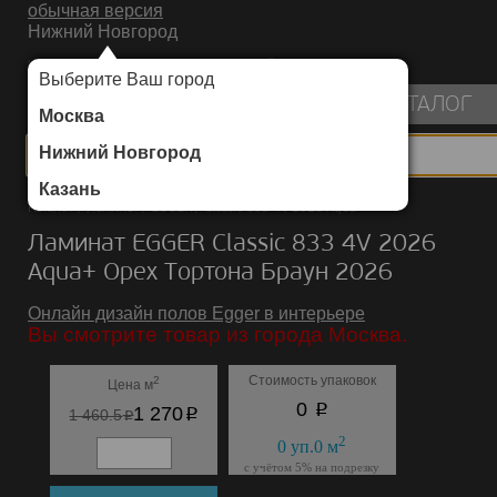
обычная версия
Нижний Новгород
ИНТЕРНЕТ-МАГАЗИН НАПОЛЬНЫХ ПОКРЫТИЙ
Выберите Ваш город
пуста
КАТАЛОГ
Москва
Нижний Новгород
Казань
Каталог
/
Ламинат
/
EGGER
/
Classic 833 4V 2026 Aqua+
Ламинат EGGER Classic 833 4V 2026
Aqua+ Орех Тортона Браун 2026
Онлайн дизайн полов Egger в интерьере
Вы смотрите товар из города Москва.
Стоимость упаковок
2
Цена м
p
0
p
1 270
p
1 460.5
2
0
уп.
0
м
с учётом 5% на подрезку