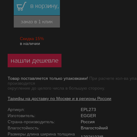
в корзину,
заказ в 1 клик
Скидка 15%
в наличии
нашли дешевле
Товар поставляется только упаковками!
При расчете кол-ва упа
производится
округление до целого числа в большую сторону.
Тарифы на доставку по Москве и в регионы России
Артикул:
EPL273
Изготовитель:
EGGER
Страна-производитель:
Россия
Влагостойкость:
Влагостойкий
Размеры длина ширина толщина