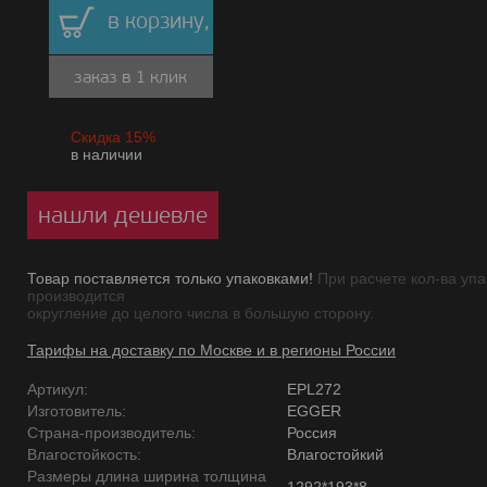
в корзину,
заказ в 1 клик
Скидка 15%
в наличии
нашли дешевле
Товар поставляется только упаковками!
При расчете кол-ва упа
производится
округление до целого числа в большую сторону.
Тарифы на доставку по Москве и в регионы России
Артикул:
EPL272
Изготовитель:
EGGER
Страна-производитель:
Россия
Влагостойкость:
Влагостойкий
Размеры длина ширина толщина