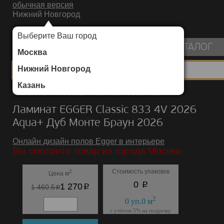
обычная версия
Нижний Новгород
ИНТЕРНЕТ-МАГАЗИН НАПОЛЬНЫХ ПОКРЫТИЙ
Выберите Ваш город
пуста
КАТАЛОГ
Москва
Нижний Новгород
Казань
Каталог
/
Ламинат
/
EGGER
/
Classic 833 4V 2026 Aqua+
Ламинат EGGER Classic 833 4V 2026
Aqua+ Дуб Монте Браун 2026
Онлайн дизайн полов Egger в интерьере
Вы смотрите товар из города Москва.
Стоимость упаковок
2
Цена м
p
0
p
1 270
p
1 460.5
2
0
уп.
0
м
с учётом 5% на подрезку