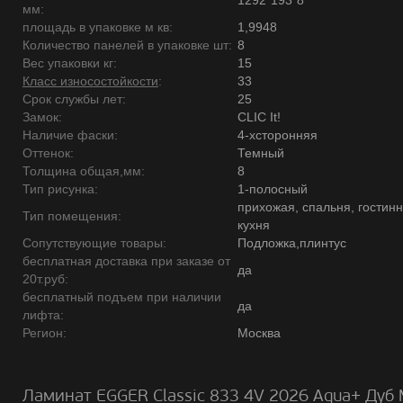
1292*193*8
мм:
площадь в упаковке м кв:
1,9948
Количество панелей в упаковке шт:
8
Вес упаковки кг:
15
Класс износостойкости
:
33
Срок службы лет:
25
Замок:
CLIC It!
Наличие фаски:
4-хсторонняя
Оттенок:
Темный
Толщина общая,мм:
8
Тип рисунка:
1-полосный
прихожая, спальня, гостинн
Тип помещения:
кухня
Сопутствующие товары:
Подложка,плинтус
бесплатная доставка при заказе от
да
20т.руб:
бесплатный подъем при наличии
да
лифта:
Регион:
Москва
Ламинат EGGER Classic 833 4V 2026 Aqua+ Дуб