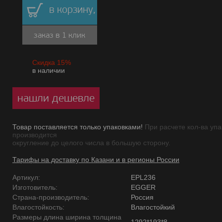
в корзину,
заказ в 1 клик
Скидка 15%
в наличии
нашли дешевле
Товар поставляется только упаковками!
При расчете кол-ва упа
производится
округление до целого числа в большую сторону.
Тарифы на доставку по Казани и в регионы России
Артикул:
EPL236
Изготовитель:
EGGER
Страна-производитель:
Россия
Влагостойкость:
Влагостойкий
Размеры длина ширина толщина