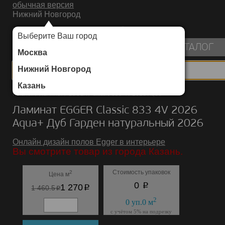
обычная версия
Нижний Новгород
ИНТЕРНЕТ-МАГАЗИН НАПОЛЬНЫХ ПОКРЫТИЙ
Выберите Ваш город
пуста
КАТАЛОГ
Москва
Нижний Новгород
Казань
Каталог
/
Ламинат
/
EGGER
/
Classic 833 4V 2026 Aqua+
Ламинат EGGER Classic 833 4V 2026
Aqua+ Дуб Гарден натуральный 2026
Онлайн дизайн полов Egger в интерьере
Вы смотрите товар из города Казань.
Стоимость упаковок
2
Цена м
p
0
p
1 270
p
1 460.5
2
0
уп.
0
м
с учётом 5% на подрезку