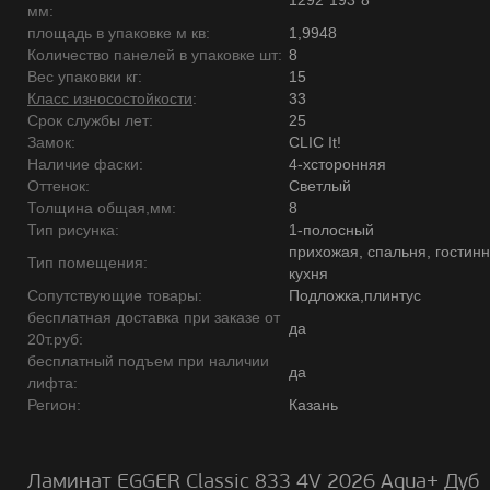
1292*193*8
мм:
площадь в упаковке м кв:
1,9948
Количество панелей в упаковке шт:
8
Вес упаковки кг:
15
Класс износостойкости
:
33
Срок службы лет:
25
Замок:
CLIC It!
Наличие фаски:
4-хсторонняя
Оттенок:
Светлый
Толщина общая,мм:
8
Тип рисунка:
1-полосный
прихожая, спальня, гостинн
Тип помещения:
кухня
Сопутствующие товары:
Подложка,плинтус
бесплатная доставка при заказе от
да
20т.руб:
бесплатный подъем при наличии
да
лифта:
Регион:
Казань
Ламинат EGGER Classic 833 4V 2026 Aqua+ Дуб