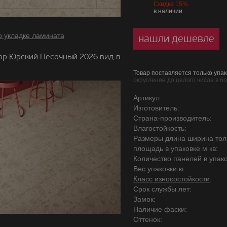
Скидка 15%
в наличии
о укладке ламината
нашли дешевле
р Юрский Песочный 2026 вид в
Товар поставляется только упак
округление до целого числа в б
Артикул:
Изготовитель:
Страна-производитель:
Влагостойкость:
Размеры длина ширина то
площадь в упаковке м кв:
Количество панелей в упако
Вес упаковки кг:
Класс износостойкости
:
Срок службы лет:
Замок:
Наличие фаски:
Оттенок: