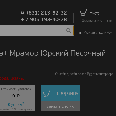
(831) 213-52-32
пуста
+ 7 905 193-40-78
Доставка и оплата
Мои закладки (0)
qua+ Мрамор Юрский Песочный
Онлайн дизайн полов Egger в интерьере
рода Казань.
Стоимость упаковок
в корзину
p
0
2
0
уп.
0
м
заказ в 1 клик
с учётом 5% на подрезку