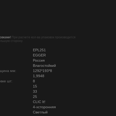
овками!
При расчете кол-ва упаковок производится
ольшую сторону.
EPL251
EGGER
Россия
Влагостойкий
лщина мм:
1292*193*8
1,9948
вке шт:
8
15
33
25
CLIC It!
4-хсторонняя
Светлый