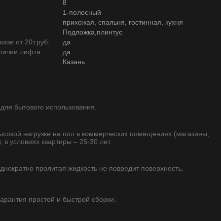
8
1-полосный
прихожая, спальня, гостинная, кухня
Подложка,плинтус
азе от 20т.руб:
да
личии лифта:
да
Казань
 для бытового использования.
высокой нагрузке на пол в коммерческих помещениях (магазины,
, в условиях квартиры – 25-30 лет.
однократно пролитая жидкость не повредит поверхность.
 гарантия простой и быстрой сборки.