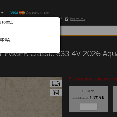
Оплата онлайн
ород, Ул. Республиканская д.43 корпус 3
Контакты
 город
ород
EGGER
/
Classic 833 4V 2026 Aqua+
 EGGER Classic 833 4V 2026 A
Вы смотрите товар из го
2
Цена м
p
1 795
p
2 111.76