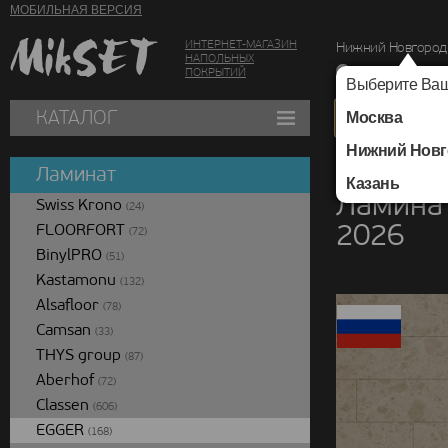
МОБИЛЬНАЯ ВЕРСИЯ
ИНТЕРНЕТ-МАГАЗИН
Нижний Новгород
НАПОЛЬНЫХ
г. Нижний Новг
ПОКРЫТИЙ
Выберите Ваш
КАТАЛОГ
Москва
Нижний Новг
Каталог
/
Ламинат
/
Ламинат
Казань
Ламинат
Swiss Krono
(24)
2026
FLOORFORT
(72)
BinylPRO
(51)
Kastamonu
(132)
Alsafloor
(78)
Camsan
(33)
THYS group
(87)
Aberhof
(72)
Classen
(606)
EGGER
(168)