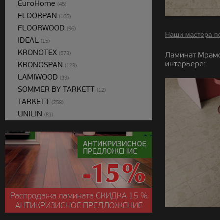
EuroHome
(45)
FLOORPAN
(165)
FLOORWOOD
(96)
Наши мастера п
IDEAL
(15)
KRONOTEX
(573)
Ламинат Мрамо
интерьере:
KRONOSPAN
(123)
LAMIWOOD
(39)
SOMMER BY TARKETT
(12)
TARKETT
(258)
UNILIN
(81)
Распродажа ламината
СКИДКА
15 %
АНТИКРИЗИСНОЕ ПРЕДЛОЖЕНИЕ