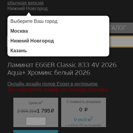
обычная версия
Нижний Новгород
ИНТЕРНЕТ-МАГАЗИН НАПОЛЬНЫХ ПОКРЫТИЙ
Выберите Ваш город
пуста
КАТАЛОГ
Москва
Нижний Новгород
Казань
Каталог
/
Ламинат
/
EGGER
/
Classic 833 4V 2026 Aqua+
Ламинат EGGER Classic 833 4V 2026
Aqua+ Хромикс белый 2026
Онлайн дизайн полов Egger в интерьере
Вы смотрите товар из города Москва.
Стоимость упаковок
2
Цена м
p
0
p
1 795
p
2 064.25
2
0
уп.
0
м
с учётом 5% на подрезку