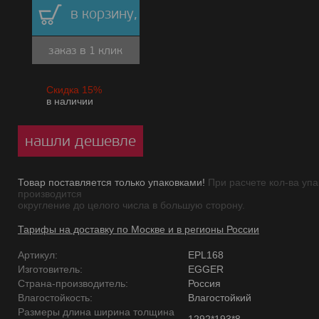
в корзину,
заказ в 1 клик
Скидка 15%
в наличии
нашли дешевле
Товар поставляется только упаковками!
При расчете кол-ва упа
производится
округление до целого числа в большую сторону.
Тарифы на доставку по Москве и в регионы России
Артикул:
EPL168
Изготовитель:
EGGER
Страна-производитель:
Россия
Влагостойкость:
Влагостойкий
Размеры длина ширина толщина