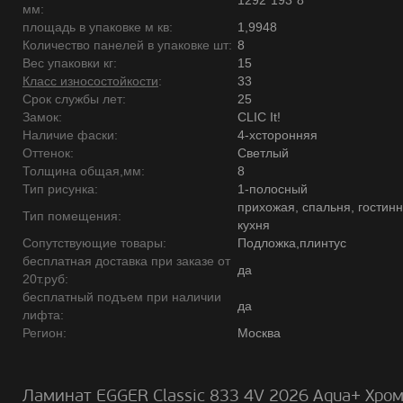
1292*193*8
мм:
площадь в упаковке м кв:
1,9948
Количество панелей в упаковке шт:
8
Вес упаковки кг:
15
Класс износостойкости
:
33
Срок службы лет:
25
Замок:
CLIC It!
Наличие фаски:
4-хсторонняя
Оттенок:
Светлый
Толщина общая,мм:
8
Тип рисунка:
1-полосный
прихожая, спальня, гостинн
Тип помещения:
кухня
Сопутствующие товары:
Подложка,плинтус
бесплатная доставка при заказе от
да
20т.руб:
бесплатный подъем при наличии
да
лифта:
Регион:
Москва
Ламинат EGGER Classic 833 4V 2026 Aqua+ Хро