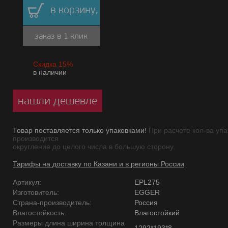
в корзину,
заказ в 1 клик
Скидка 15%
в наличии
нашли дешевле
Товар поставляется только упаковками!
При расчете кол-ва упа
производится
округление до целого числа в большую сторону.
Тарифы на доставку по Казани и в регионы России
Артикул:
EPL275
Изготовитель:
EGGER
Страна-производитель:
Россия
Влагостойкость:
Влагостойкий
Размеры длина ширина толщина