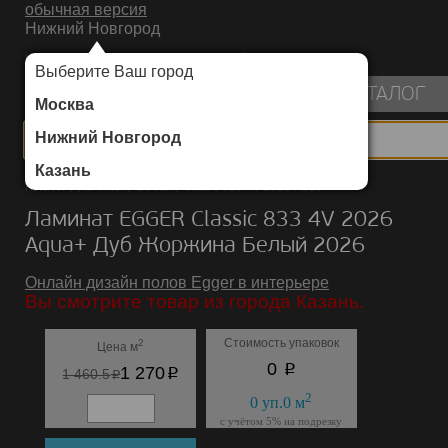
обычная версия
Нижний Новгород
ИНТЕРНЕТ-МАГАЗИН НАПОЛЬНЫХ ПОКРЫТИЙ
Выберите Ваш город
пуста
КАТАЛОГ
Москва
Нижний Новгород
Казань
Каталог
/
Ламинат
/
EGGER
/
Classic 833 4V 2026 Aqua+
Ламинат EGGER Classic 833 4V 2026
Aqua+ Дуб Жоржина Белый 2026
Онлайн дизайн полов Egger в интерьере
Вы смотрите товар из города Казань.
Стоимость упаковок
2
Цена м
p
0
p
1 270
p
1 460.5
2
0
уп.
0
м
с учётом 5% на подрезку