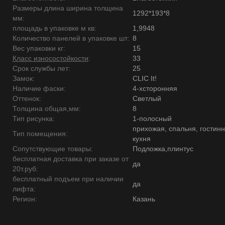
Размеры длина ширина толщина
1292*193*8
мм:
площадь в упаковке м кв:
1,9948
Количество панелей в упаковке шт:
8
Вес упаковки кг:
15
Класс износостойкости
:
33
Срок службы лет:
25
Замок:
CLIC It!
Наличие фаски:
4-хсторонняя
Оттенок:
Светлый
Толщина общая,мм:
8
Тип рисунка:
1-полосный
прихожая, спальня, гостинн
Тип помещения:
кухня
Сопутствующие товары:
Подложка,плинтус
бесплатная доставка при заказе от
да
20т.руб:
бесплатный подъем при наличии
да
лифта:
Регион:
Казань