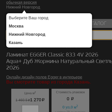
обычная версия
Нижний Новгород
ИНТЕРНЕТ-МАГАЗИН НАПОЛЬНЫХ ПОКРЫТИЙ
Выберите Ваш город
пуста
КАТАЛОГ
Москва
Нижний Новгород
Казань
Каталог
/
Ламинат
/
EGGER
/
Classic 833 4V 2026 Aqua+
Ламинат EGGER Classic 833 4V 2026
Aqua+ Дуб Жоржина Натуральный Светл
2026
Онлайн дизайн полов Egger в интерьере
Вы смотрите товар из города Казань.
Стоимость упаковок
2
Цена м
p
0
p
1 270
p
1 460.5
2
0
уп.
0
м
с учётом 5% на подрезку