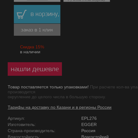
в корзину,
заказ в 1 клик
Скидка 15%
в наличии
нашли дешевле
Товар поставляется только упаковками!
При расчете кол-ва упа
производится
округление до целого числа в большую сторону.
Тарифы на доставку по Казани и в регионы России
Артикул:
EPL276
Изготовитель:
EGGER
Страна-производитель:
Россия
Влагостойкость:
Влагостойкий