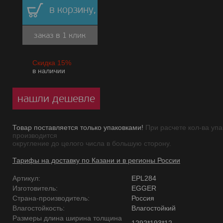
в корзину,
заказ в 1 клик
Скидка 15%
в наличии
нашли дешевле
Товар поставляется только упаковками!
При расчете кол-ва упа
производится
округление до целого числа в большую сторону.
Тарифы на доставку по Казани и в регионы России
Артикул:
EPL284
Изготовитель:
EGGER
Страна-производитель:
Россия
Влагостойкость:
Влагостойкий
Размеры длина ширина толщина