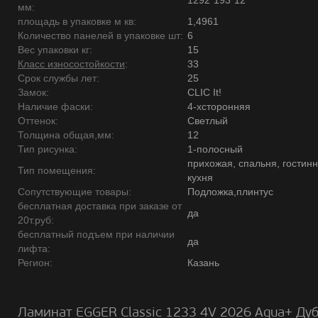
1292*193*12
мм:
площадь в упаковке м кв:
1,4961
Количество панелей в упаковке шт:
6
Вес упаковки кг:
15
Класс износостойкости
:
33
Срок службы лет:
25
Замок:
CLIC It!
Наличие фаски:
4-хсторонняя
Оттенок:
Светлый
Толщина общая,мм:
12
Тип рисунка:
1-полосный
прихожая, спальня, гостинн
Тип помещения:
кухня
Сопутствующие товары:
Подложка,плинтус
бесплатная доставка при заказе от
да
20т.руб:
бесплатный подъем при наличии
да
лифта:
Регион:
Казань
Ламинат EGGER Classic 1233 4V 2026 Aqua+ Ду