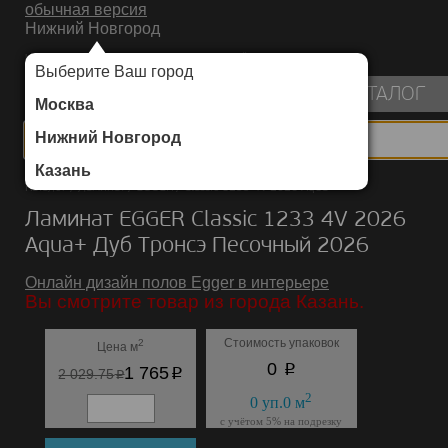
обычная версия
Нижний Новгород
ИНТЕРНЕТ-МАГАЗИН НАПОЛЬНЫХ ПОКРЫТИЙ
Выберите Ваш город
пуста
КАТАЛОГ
Москва
Нижний Новгород
Казань
Каталог
/
Ламинат
/
EGGER
/
Classic 1233 4V 2026 Aqua+
Ламинат EGGER Classic 1233 4V 2026
Aqua+ Дуб Тронсэ Песочный 2026
Онлайн дизайн полов Egger в интерьере
Вы смотрите товар из города Казань.
Стоимость упаковок
2
Цена м
p
0
p
1 765
p
2 029.75
2
0
уп.
0
м
с учётом 5% на подрезку