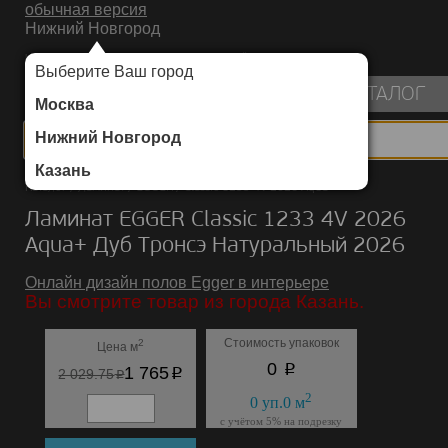
обычная версия
Нижний Новгород
ИНТЕРНЕТ-МАГАЗИН НАПОЛЬНЫХ ПОКРЫТИЙ
Выберите Ваш город
пуста
КАТАЛОГ
Москва
Нижний Новгород
Казань
Каталог
/
Ламинат
/
EGGER
/
Classic 1233 4V 2026 Aqua+
Ламинат EGGER Classic 1233 4V 2026
Aqua+ Дуб Тронсэ Натуральный 2026
Онлайн дизайн полов Egger в интерьере
Вы смотрите товар из города Казань.
Стоимость упаковок
2
Цена м
p
0
p
1 765
p
2 029.75
2
0
уп.
0
м
с учётом 5% на подрезку