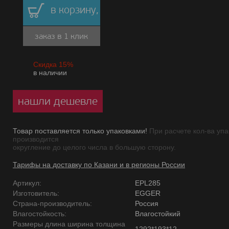
в корзину,
заказ в 1 клик
Скидка 15%
в наличии
нашли дешевле
Товар поставляется только упаковками!
При расчете кол-ва упа
производится
округление до целого числа в большую сторону.
Тарифы на доставку по Казани и в регионы России
Артикул:
EPL285
Изготовитель:
EGGER
Страна-производитель:
Россия
Влагостойкость:
Влагостойкий
Размеры длина ширина толщина