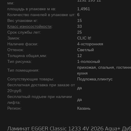
1292*193*12
мм:
площадь в упаковке м кв:
1,4961
Количество панелей в упаковке шт:
6
Вес упаковки кг:
15
Класс износостойкости
:
33
Срок службы лет:
25
Замок:
CLIC It!
Наличие фаски:
4-хсторонняя
Оттенок:
Светлый
Толщина общая,мм:
12
Тип рисунка:
1-полосный
прихожая, спальня, гостинн
Тип помещения:
кухня
Сопутствующие товары:
Подложка,плинтус
бесплатная доставка при заказе от
да
20т.руб:
бесплатный подъем при наличии
да
лифта:
Регион:
Казань
Ламинат EGGER Classic 1233 4V 2026 Aqua+ Ду