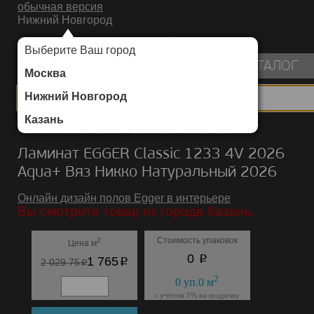
обычная версия
Нижний Новгород
ИНТЕРНЕТ-МАГАЗИН НАПОЛЬНЫХ ПОКРЫТИЙ
Выберите Ваш город
пуста
КАТАЛОГ
Москва
Нижний Новгород
Казань
Каталог
/
Ламинат
/
EGGER
/
Classic 1233 4V 2026 Aqua+
Ламинат EGGER Classic 1233 4V 2026
Aqua+ Вяз Никко Натуральный 2026
Онлайн дизайн полов Egger в интерьере
Вы смотрите товар из города Казань.
Стоимость упаковок
2
Цена м
p
0
p
1 765
p
2 029.75
2
0
уп.
0
м
с учётом 5% на подрезку