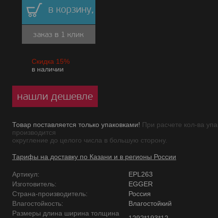
в корзину,
заказ в 1 клик
Скидка 15%
в наличии
нашли дешевле
Товар поставляется только упаковками!
При расчете кол-ва упа
производится
округление до целого числа в большую сторону.
Тарифы на доставку по Казани и в регионы России
Артикул:
EPL263
Изготовитель:
EGGER
Страна-производитель:
Россия
Влагостойкость:
Влагостойкий
Размеры длина ширина толщина