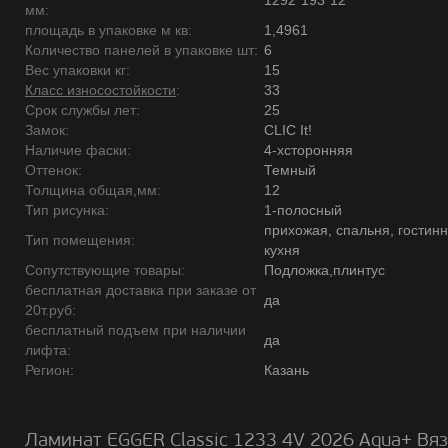
1292*193*12
мм:
площадь в упаковке м кв:
1,4961
Количество панелей в упаковке шт:
6
Вес упаковки кг:
15
Класс износостойкости
:
33
Срок службы лет:
25
Замок:
CLIC It!
Наличие фаски:
4-хсторонняя
Оттенок:
Темный
Толщина общая,мм:
12
Тип рисунка:
1-полосный
прихожая, спальня, гостинн
Тип помещения:
кухня
Сопутствующие товары:
Подложка,плинтус
бесплатная доставка при заказе от
да
20т.руб:
бесплатный подъем при наличии
да
лифта:
Регион:
Казань
Ламинат EGGER Classic 1233 4V 2026 Aqua+ Вяз