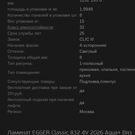
1292*193*8
мм:
площадь в упаковке м кв:
1,9948
Количество панелей в упаковке шт:
8
Вес упаковки кг:
15
Класс износостойкости
:
32
Срок службы лет:
25
Замок:
CLIC It!
Наличие фаски:
4-хсторонняя
Оттенок:
Светлый
Толщина общая,мм:
8
Тип рисунка:
1-полосный
прихожая, спальня, гостинн
Тип помещения:
кухня
Сопутствующие товары:
Подложка,плинтус
бесплатная доставка при заказе от
да
20т.руб:
бесплатный подъем при наличии
да
лифта:
Регион:
Москва
Ламинат EGGER Classic 832 4V 2026 Aqua+ Вяз