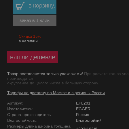
в корзину,
заказ в 1 клик
Скидка 15%
в наличии
нашли дешевле
Товар поставляется только упаковками!
При расчете кол-ва упа
производится
округление до целого числа в большую сторону.
Тарифы на доставку по Москве и в регионы России
Артикул:
EPL281
Изготовитель:
EGGER
Страна-производитель:
Россия
Влагостойкость:
Влагостойкий
Размеры длина ширина толщина