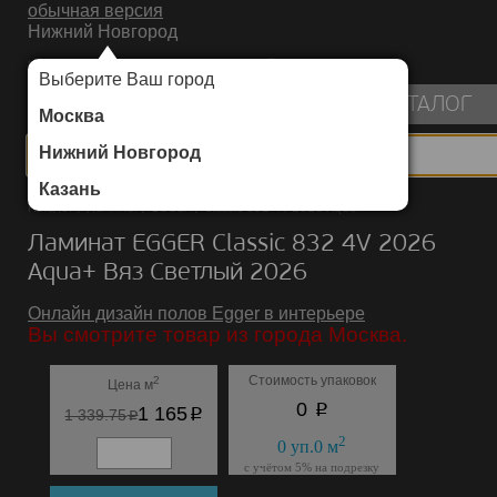
обычная версия
Нижний Новгород
ИНТЕРНЕТ-МАГАЗИН НАПОЛЬНЫХ ПОКРЫТИЙ
Выберите Ваш город
пуста
КАТАЛОГ
Москва
Нижний Новгород
Казань
Каталог
/
Ламинат
/
EGGER
/
Classic 832 4V 2026 Aqua+
Ламинат EGGER Classic 832 4V 2026
Aqua+ Вяз Светлый 2026
Онлайн дизайн полов Egger в интерьере
Вы смотрите товар из города Москва.
Стоимость упаковок
2
Цена м
p
0
p
1 165
p
1 339.75
2
0
уп.
0
м
с учётом 5% на подрезку