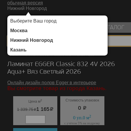
обычная версия
Нижний Новгород
ИНТЕРНЕТ-МАГАЗИН НАПОЛЬНЫХ ПОКРЫТИЙ
Выберите Ваш город
пуста
КАТАЛОГ
Москва
Нижний Новгород
Казань
Каталог
/
Ламинат
/
EGGER
/
Classic 832 4V 2026 Aqua+
Ламинат EGGER Classic 832 4V 2026
Aqua+ Вяз Светлый 2026
Онлайн дизайн полов Egger в интерьере
Вы смотрите товар из города Казань.
Стоимость упаковок
2
Цена м
p
0
p
1 165
p
1 339.75
2
0
уп.
0
м
с учётом 5% на подрезку