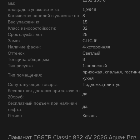
1292*193*8
мм:
площадь в упаковке м кв:
1,9948
Количество панелей в упаковке шт:
8
Вес упаковки кг:
15
Класс износостойкости
:
32
Срок службы лет:
25
Замок:
CLIC It!
Наличие фаски:
4-хсторонняя
Оттенок:
Светлый
Толщина общая,мм:
8
Тип рисунка:
1-полосный
прихожая, спальня, гостинн
Тип помещения:
кухня
Сопутствующие товары:
Подложка,плинтус
бесплатная доставка при заказе от
да
20т.руб:
бесплатный подъем при наличии
да
лифта:
Регион:
Казань
Ламинат EGGER Classic 832 4V 2026 Aqua+ Вяз