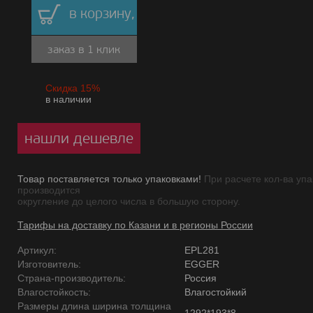
в корзину,
заказ в 1 клик
Скидка 15%
в наличии
нашли дешевле
Товар поставляется только упаковками!
При расчете кол-ва упа
производится
округление до целого числа в большую сторону.
Тарифы на доставку по Казани и в регионы России
Артикул:
EPL281
Изготовитель:
EGGER
Страна-производитель:
Россия
Влагостойкость:
Влагостойкий
Размеры длина ширина толщина