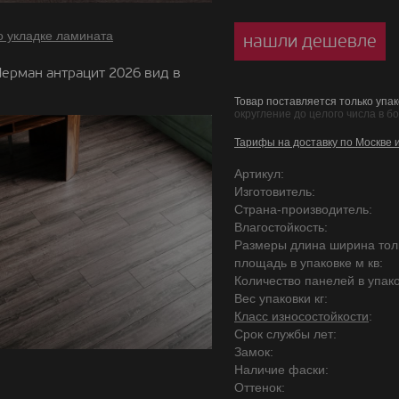
о укладке ламината
нашли дешевле
ерман антрацит 2026 вид в
Товар поставляется только упак
округление до целого числа в б
Тарифы на доставку по Москве 
Артикул:
Изготовитель:
Страна-производитель:
Влагостойкость:
Размеры длина ширина то
площадь в упаковке м кв:
Количество панелей в упако
Вес упаковки кг:
Класс износостойкости
:
Срок службы лет:
Замок:
Наличие фаски:
Оттенок: