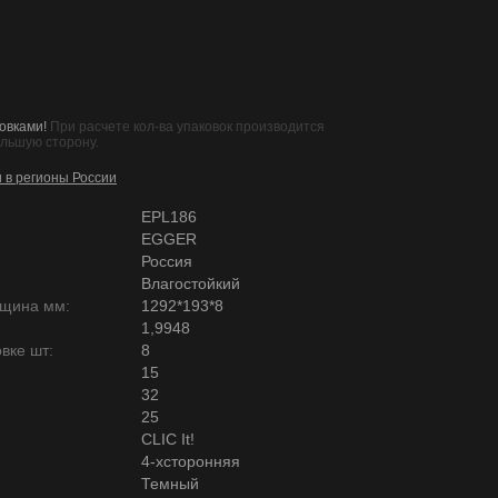
овками!
При расчете кол-ва упаковок производится
ольшую сторону.
и в регионы России
EPL186
EGGER
Россия
Влагостойкий
лщина мм:
1292*193*8
1,9948
вке шт:
8
15
32
25
CLIC It!
4-хсторонняя
Темный