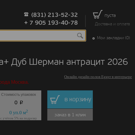
(831) 213-52-32
пуста
+ 7 905 193-40-78
Доставка и оплата
Мои закладки (0)
ua+ Дуб Шерман антрацит 2026
Онлайн дизайн полов Egger в интерьере
рода Москва.
Стоимость упаковок
в корзину
p
0
2
0
уп.
0
м
заказ в 1 клик
с учётом 5% на подрезку