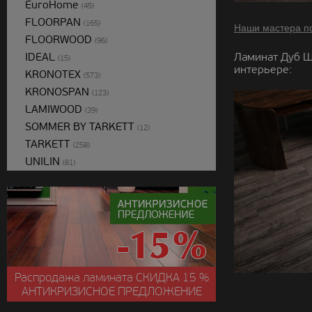
EuroHome
(45)
FLOORPAN
(165)
Наши мастера п
FLOORWOOD
(96)
IDEAL
Ламинат Дуб Ш
(15)
интерьере:
KRONOTEX
(573)
KRONOSPAN
(123)
LAMIWOOD
(39)
SOMMER BY TARKETT
(12)
TARKETT
(258)
UNILIN
(81)
Распродажа ламината
СКИДКА
15 %
АНТИКРИЗИСНОЕ ПРЕДЛОЖЕНИЕ