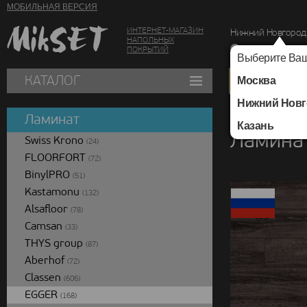
МОБИЛЬНАЯ ВЕРСИЯ
ИНТЕРНЕТ-МАГАЗИН
Нижний Новгород
НАПОЛЬНЫХ
г. Нижний Новг
ПОКРЫТИЙ
Выберите Ваш
КАТАЛОГ
Москва
Нижний Новг
Каталог
/
Ламинат
/
Ламинат
Казань
Ламинат
Swiss Krono
(24)
FLOORFORT
(72)
BinylPRO
(51)
Kastamonu
(132)
Alsafloor
(78)
Camsan
(33)
THYS group
(87)
Aberhof
(72)
Classen
(606)
EGGER
(168)