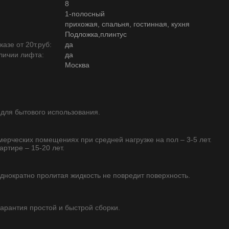
8
1-полосный
прихожая, спальня, гостинная, кухня
Подложка,плинтус
азе от 20т.руб:
да
личии лифта:
да
Москва
 для бытового использования.
ммерческих помещениях при средней нагрузке на пол – 3-5 лет.
артире – 15-20 лет.
однократно пролитая жидкость не повредит поверхность.
 гарантия простой и быстрой сборки.