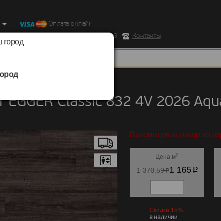
Оплата онлайн
ород, Ул. Республиканская д.43 корпус 3
Контакты
 город
ород
EGGER
/
Classic 832 4V 2026 Aqua+
 EGGER Classic 832 4V 2026 Aq
Вы смотрите товар из го
2
Цена м
p
1 165
p
1 370.59
Скидка 15%
в наличии