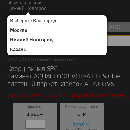
обычная версия
Нижний Новгород
ИНТЕРНЕТ-МАГАЗИН НАПОЛЬНЫХ ПОКРЫТИЙ
Выберите Ваш город
пуста
КАТАЛОГ
Москва
Нижний Новгород
Казань
Каталог
/
Кварц-винил SPC ламинат
/
AQUAFLOOR
/
VERSAILLES Glue плетеный паркет клеевой
Кварц-винил SPC
ламинат AQUAFLOOR VERSAILLES Glue
плетеный паркет клеевой AF7003VS
Вы смотрите товар из города Нижний Новгоро
Цена м.кв.
Стоимость упаковок
p
p
3 200
0
2
0
уп.
0
м
с учётом 5% на подрезку