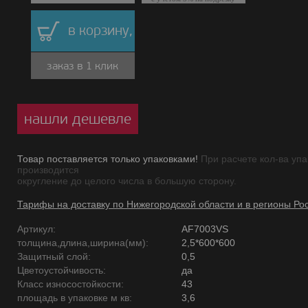
в корзину,
заказ в 1 клик
нашли дешевле
Товар поставляется только упаковками!
При расчете кол-ва упа
производится
округление до целого числа в большую сторону.
Тарифы на доставку по Нижегородской области и в регионы Ро
Артикул:
AF7003VS
толщина,длина,ширина(мм):
2,5*600*600
Защитный слой:
0,5
Цветоустойчивость:
да
Класс износостойкости:
43
площадь в упаковке м кв:
3,6