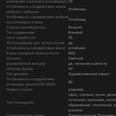
количество панелей в упаковке(шт):
10
Устойчивость к воздействию ножек
Устойчива
мебели и каблуков:
Устойчивость к воздействию мебели
Устойчива
на роликовых ножках:
Страна производитель:
Бельгия
Тип соединения:
Клеевой
Срок службы лет:
25
Использование для теплых полов:
да
Устойчивость к воздействию влаги:
устойчиво
Класс пожарной безопасности:
КМ2
Оттенок:
Светлый
реалистичный рельеф:
да, тиснение в регистр
Наличие фаски:
4V
Тип дизайна:
Художественный паркет
Устойчивость к воздействию
Да
роликовых кресел(ISO 4918):
Норма отпуска:
упаковка
офис, спальня, кухня, детск
гостинная, прихожая, магаз
Тип помещения:
образование, гостинница, 
комната
Сопуствующие товары:
Плинтус пластик,Подложка