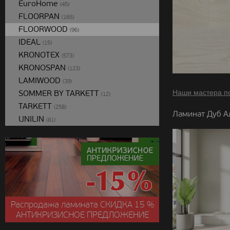
EuroHome
(45)
FLOORPAN
(165)
FLOORWOOD
(96)
IDEAL
(15)
KRONOTEX
(573)
KRONOSPAN
(123)
LAMIWOOD
(39)
SOMMER BY TARKETT
Наши мастера п
(12)
TARKETT
(258)
Ламинат Дуб А
UNILIN
(81)
Распродажа ламината
СКИДКА
15 %
АНТИКРИЗИСНОЕ ПРЕДЛОЖЕНИЕ