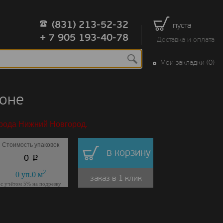
(831) 213-52-32
пуста
+ 7 905 193-40-78
Доставка и оплата
Мои закладки (0)
оне
орода Нижний Новгород.
Стоимость упаковок
в корзину
p
0
2
0
уп.
0
м
заказ в 1 клик
с учётом 5% на подрезку