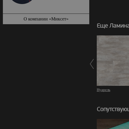
О компании «Миксет»
Еще Ламина
Нуарель
Сопутствую