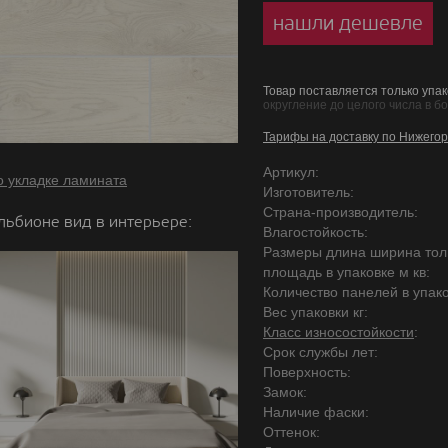
нашли дешевле
Товар поставляется только упак
округление до целого числа в б
Тарифы на доставку по Нижегор
Артикул:
о укладке ламината
Изготовитель:
Страна-производитель:
льбионе вид в интерьере:
Влагостойкость:
Размеры длина ширина то
площадь в упаковке м кв:
Количество панелей в упако
Вес упаковки кг:
Класс износостойкости
:
Срок службы лет:
Поверхность:
Замок:
Наличие фаски:
Оттенок: