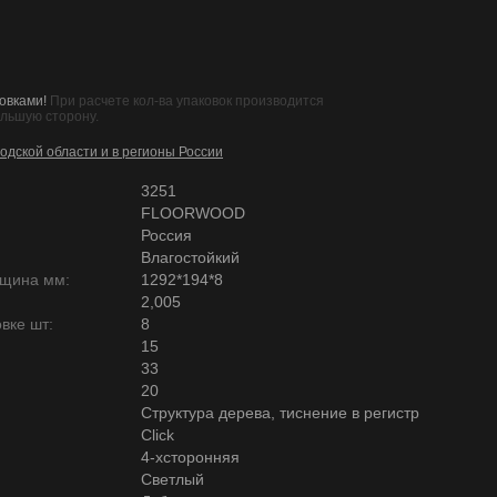
овками!
При расчете кол-ва упаковок производится
ольшую сторону.
одской области и в регионы России
3251
FLOORWOOD
Россия
Влагостойкий
лщина мм:
1292*194*8
2,005
вке шт:
8
15
33
20
Структура дерева, тиснение в регистр
Click
4-хсторонняя
Светлый