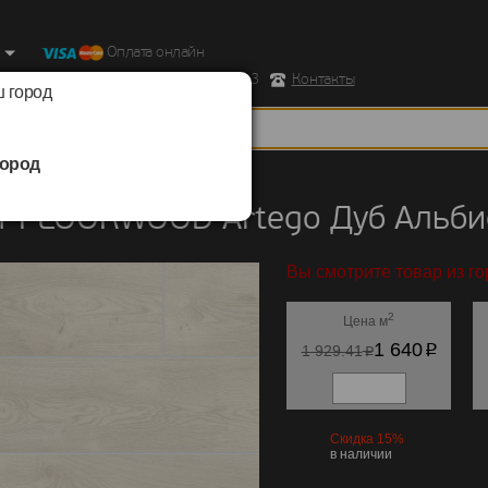
Оплата онлайн
ород, Ул. Республиканская д.43 корпус 3
Контакты
 город
ород
FLOORWOOD
/
Artego
т FLOORWOOD Artego Дуб Альби
Вы смотрите товар из г
2
Цена м
p
1 640
p
1 929.41
Скидка 15%
в наличии