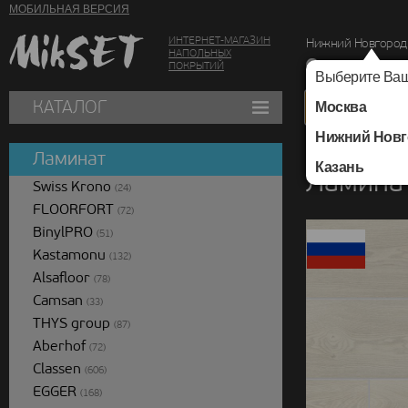
МОБИЛЬНАЯ ВЕРСИЯ
ИНТЕРНЕТ-МАГАЗИН
Нижний Новгород
НАПОЛЬНЫХ
г. Нижний Новг
ПОКРЫТИЙ
Выберите Ваш
КАТАЛОГ
Москва
Нижний Новг
Каталог
/
Ламинат
/
Ламинат
Казань
Ламина
Swiss Krono
(24)
FLOORFORT
(72)
BinylPRO
(51)
Kastamonu
(132)
Alsafloor
(78)
Camsan
(33)
THYS group
(87)
Aberhof
(72)
Classen
(606)
EGGER
(168)