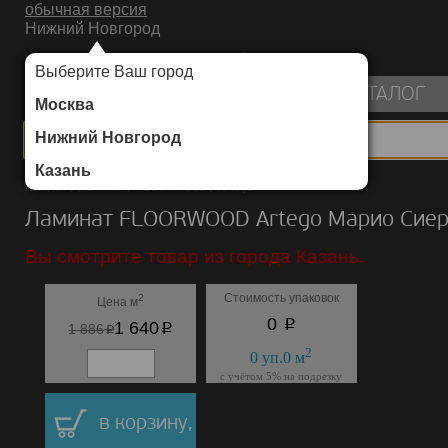
обычная версия
Нижний Новгород
ИНТЕРНЕТ-МАГАЗИН НАПОЛЬНЫХ ПОКРЫТИЙ
Выберите Ваш город
пуста
КАТАЛОГ
Москва
Нижний Новгород
Казань
Каталог
/
Ламинат
/
FLOORWOOD
/
Artego
Ламинат FLOORWOOD Artego Марио Сие
Вы смотрите товар из города Казань.
Стоимость упаковок
2
Цена м
p
0
p
1 640
p
1 886
2
0
уп.
0
м
с учётом 5% на подрезку
в корзину,