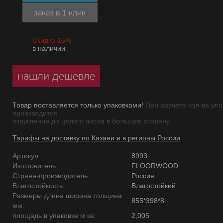
заказ в 1 клик
Скидка 15%
в наличии
нашли дешевле
Товар поставляется только упаковками!
При расчете кол-ва упа
производится
округление до целого числа в большую сторону.
Тарифы на доставку по Казани и в регионы России
Артикул:
8993
Изготовитель:
FLOORWOOD
Страна-производитель:
Россия
Влагостойкость:
Влагостойкий
Размеры длина ширина толщина
855*398*8
мм:
площадь в упаковке м кв:
2,005