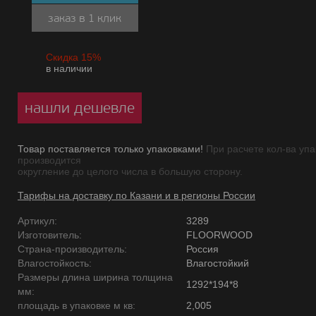
заказ в 1 клик
Скидка 15%
в наличии
нашли дешевле
Товар поставляется только упаковками!
При расчете кол-ва упа
производится
округление до целого числа в большую сторону.
Тарифы на доставку по Казани и в регионы России
Артикул:
3289
Изготовитель:
FLOORWOOD
Страна-производитель:
Россия
Влагостойкость:
Влагостойкий
Размеры длина ширина толщина
1292*194*8
мм:
площадь в упаковке м кв:
2,005