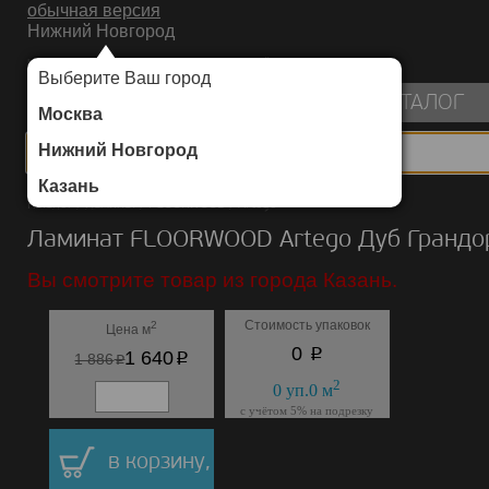
обычная версия
Нижний Новгород
ИНТЕРНЕТ-МАГАЗИН НАПОЛЬНЫХ ПОКРЫТИЙ
Выберите Ваш город
пуста
КАТАЛОГ
Москва
Нижний Новгород
Казань
Каталог
/
Ламинат
/
FLOORWOOD
/
Artego
Ламинат FLOORWOOD Artego Дуб Грандо
Вы смотрите товар из города Казань.
Стоимость упаковок
2
Цена м
p
0
p
1 640
p
1 886
2
0
уп.
0
м
с учётом 5% на подрезку
в корзину,